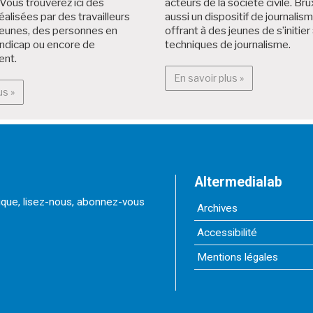
Vous trouverez ici des
acteurs de la société civile. Brux
éalisées par des travailleurs
aussi un dispositif de journalis
jeunes, des personnes en
offrant à des jeunes de s’initier
andicap ou encore de
techniques de journalisme.
ent.
En savoir plus :
En savoir plus »
En savoir plus : Projets citoyens
us »
Altermedialab
itique, lisez-nous, abonnez-vous
Archives
Accessibilité
Mentions légales