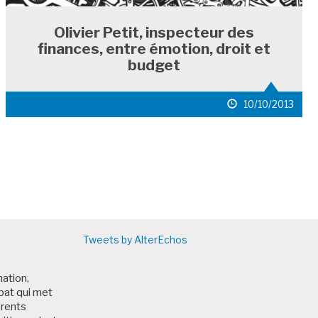
Olivier Petit, inspecteur des
finances, entre émotion, droit et
budget
date
10/10/2013
de
publication
'ARTICLES
Tweets by AlterEchos
nation,
bat qui met
érents