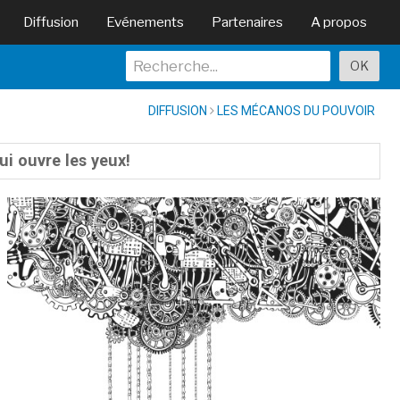
Diffusion
Evénements
Partenaires
A propos
DIFFUSION
LES MÉCANOS DU POUVOIR
ui ouvre les yeux!