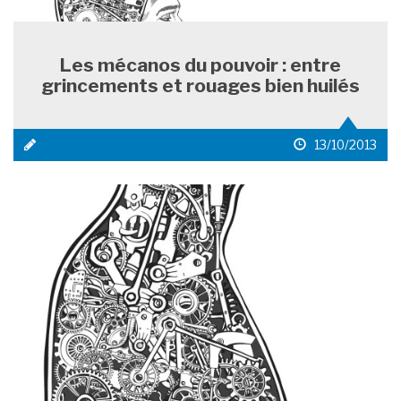
Les mécanos du pouvoir : entre
grincements et rouages bien huilés
icône
date
13/10/2013
média
de
1
publication