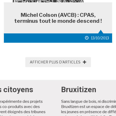
Michel Colson (AVCB) : CPAS,
terminus tout le monde descend !
date
13/10/2013
de
publication
AFFICHER PLUS D
AFFICHER PLUS D'ARTICLES
s citoyens
Bruxitizen
expérimente des projets
Sans langue de bois, ni discrimi
es co-produits avec des
Bruxitizen est un espace de dé
ent éloignés des tribunes
les jeunes en présence de diff