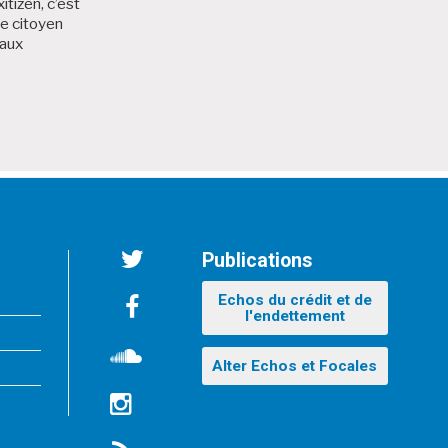
itizen, c’est
me citoyen
 aux
 Bruxitizen
Publications
Twitter
Echos du crédit et de
l'endettement
Facebook
Alter Echos et Focales
Soundcloud
Instagram