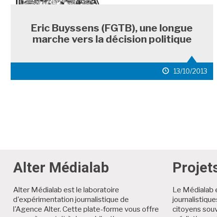
Eric Buyssens (FGTB), une longue
marche vers la décision politique
date
13/10/2013
de
publication
Alter Médialab
Projet
Alter Médialab est le laboratoire
Le Médialab 
d'expérimentation journalistique de
journalistiqu
l'Agence Alter. Cette plate-forme vous offre
citoyens souv