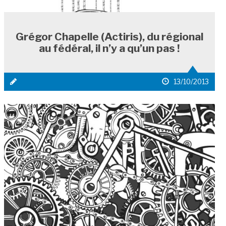
Grégor Chapelle (Actiris), du régional
au fédéral, il n’y a qu’un pas !
icône
date
13/10/2013
média
de
1
publication