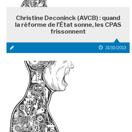
Christine Deconinck (AVCB) : quand
la réforme de l’État sonne, les CPAS
frissonnent
icône
date
31/10/2013
média
de
1
publication