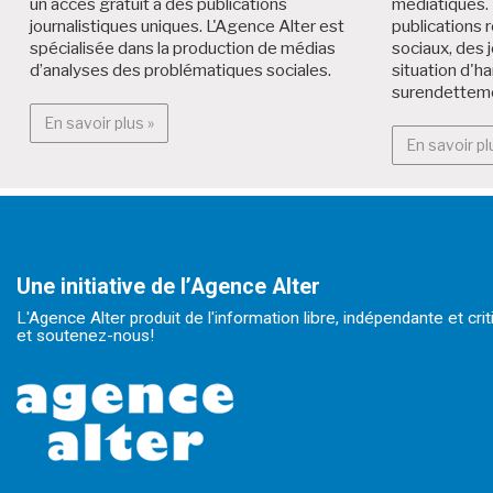
un accès gratuit à des publications
médiatiques. 
journalistiques uniques. L'Agence Alter est
publications r
spécialisée dans la production de médias
sociaux, des 
d’analyses des problématiques sociales.
situation d'h
surendettem
En savoir plus : Alter Médialab
En savoir plus »
En savoir pl
Une initiative de l’Agence Alter
L'Agence Alter produit de l'information libre, indépendante et cr
et soutenez-nous!