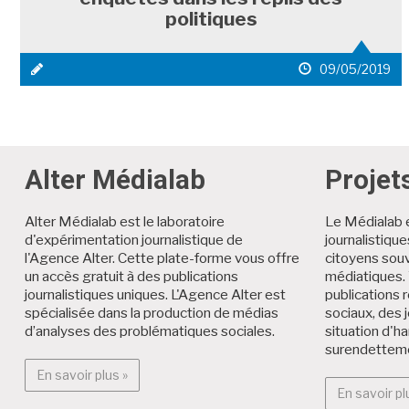
politiques
icône
date
09/05/2019
média
de
1
publication
Alter Médialab
Projet
Alter Médialab est le laboratoire
Le Médialab 
d'expérimentation journalistique de
journalistiqu
l'Agence Alter. Cette plate-forme vous offre
citoyens souv
un accès gratuit à des publications
médiatiques. 
journalistiques uniques. L'Agence Alter est
publications r
spécialisée dans la production de médias
sociaux, des 
d’analyses des problématiques sociales.
situation d'h
surendettem
En savoir plus : Alter Médialab
En savoir plus »
En savoir pl