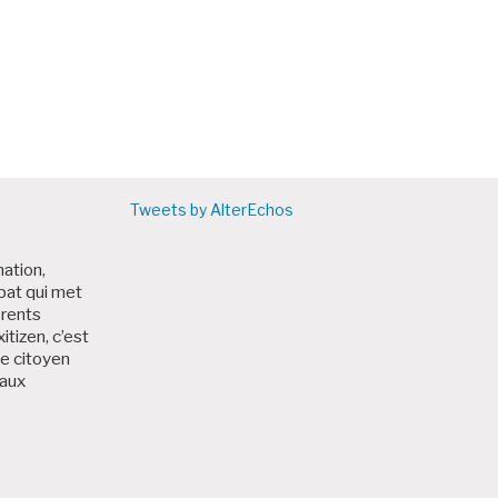
Tweets by AlterEchos
nation,
bat qui met
érents
itizen, c’est
me citoyen
 aux
 Bruxitizen