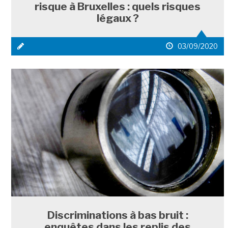
risque à Bruxelles : quels risques
légaux ?
icône
date
03/09/2020
média
de
1
publication
Discriminations à bas bruit :
enquêtes dans les replis des