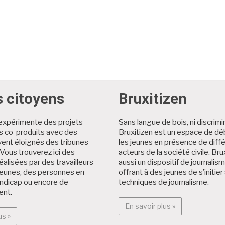
s citoyens
Bruxitizen
expérimente des projets
Sans langue de bois, ni discrimi
es co-produits avec des
Bruxitizen est un espace de dé
ent éloignés des tribunes
les jeunes en présence de diff
Vous trouverez ici des
acteurs de la société civile. Brux
éalisées par des travailleurs
aussi un dispositif de journalis
jeunes, des personnes en
offrant à des jeunes de s’initier
andicap ou encore de
techniques de journalisme.
ent.
En savoir plus :
En savoir plus »
En savoir plus : Projets citoyens
us »