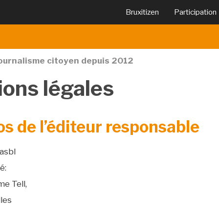
Bruxitizen
Participation
journalisme citoyen depuis 2012
Mentions
ons légales
légales
s de l’éditeur responsable
asbl
é:
me Tell,
les