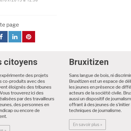
 16/09/2015 à 12:38
te page
rtager
Partager
partager
partager
partager
t
cet
cet
cet
cet
icle
article
article
article
article
r
sur
sur
sur
sur
itter
Facebook
Facebook
LinkedIn
Pinterest
s citoyens
Bruxitizen
expérimente des projets
Sans langue de bois, ni discrimi
es co-produits avec des
Bruxitizen est un espace de dé
ent éloignés des tribunes
les jeunes en présence de diff
Vous trouverez ici des
acteurs de la société civile. Brux
éalisées par des travailleurs
aussi un dispositif de journalis
jeunes, des personnes en
offrant à des jeunes de s’initier
andicap ou encore de
techniques de journalisme.
ent.
En savoir plus :
En savoir plus »
En savoir plus : Projets citoyens
us »