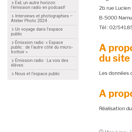
Exil, un autre horizon:
l’émission radio en podcast!
2b rue Lucie
Interviews et photographies –
B-5000 Namu
Atelier Photo 2024
Tél : 02/541.8
Un voyage dans l’espace
public
Émission radio: « Espace
A propo
public : de l’autre côté du micro-
trottoir »
du site
Émission radio : La voix des
élèves
Les données d
Nous et l’espace public
A prop
Réalisation du
date