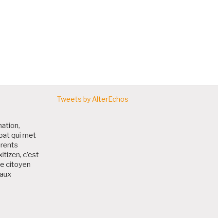
Tweets by AlterEchos
nation,
bat qui met
érents
itizen, c’est
me citoyen
 aux
 Bruxitizen