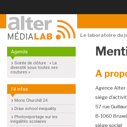
Le laboratoire du 
Menti
Agenda
Soirée de clôture : « La
diversité sous toutes ses
A propo
coutures »
Agence Alter 
Fil infos
siège d’activit
Mons Churchill 24
57 rue Guillau
Draw school inequality
B-1060 Bruxel
Photoreportage sur les
inégalités scolaires
siège social: