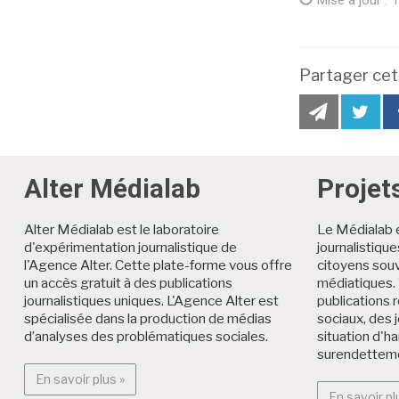
Mise à jour :
de
mise
à
Partager cet
jour
partager
pa
cet
ce
article
art
par
su
e-
Tw
Alter Médialab
Projet
mail
Alter Médialab est le laboratoire
Le Médialab 
d'expérimentation journalistique de
journalistiqu
l'Agence Alter. Cette plate-forme vous offre
citoyens souv
un accès gratuit à des publications
médiatiques. 
journalistiques uniques. L'Agence Alter est
publications r
spécialisée dans la production de médias
sociaux, des 
d’analyses des problématiques sociales.
situation d'h
surendettem
En savoir plus : Alter Médialab
En savoir plus »
En savoir pl