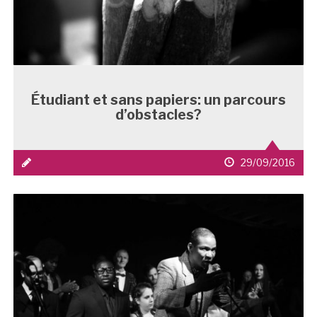
Étudiant et sans papiers: un parcours
d’obstacles?
icône
date
29/09/2016
média
de
1
publication