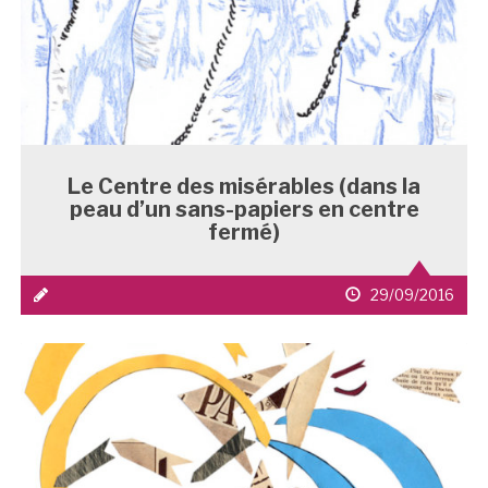
Le Centre des misérables (dans la
peau d’un sans-papiers en centre
fermé)
icône
date
29/09/2016
média
de
1
publication