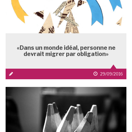
«Dans un monde idéal, personne ne
devrait migrer par obligation»
icône
date
29/09/2016
média
de
1
publication