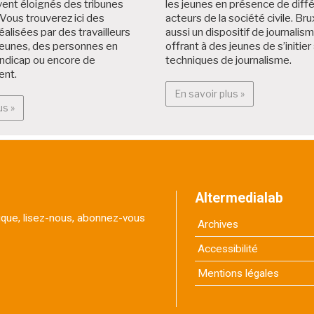
ent éloignés des tribunes
les jeunes en présence de diff
Vous trouverez ici des
acteurs de la société civile. Brux
éalisées par des travailleurs
aussi un dispositif de journalis
jeunes, des personnes en
offrant à des jeunes de s’initier
andicap ou encore de
techniques de journalisme.
ent.
En savoir plus :
En savoir plus »
En savoir plus : Projets citoyens
us »
Altermedialab
itique, lisez-nous, abonnez-vous
Archives
Accessibilité
Mentions légales