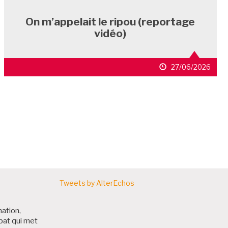
On m’appelait le ripou (reportage
vidéo)
27/06/2026
ARTICLES
Tweets by AlterEchos
nation,
bat qui met