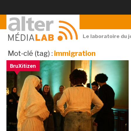
Le laboratoire du 
archives
Mot-clé (tag) :
immigration
par
BruXitizen
mot-
clé