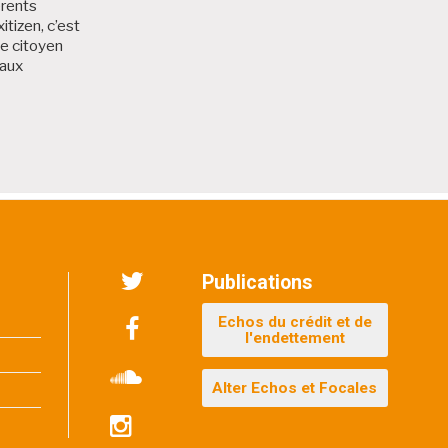
érents
itizen, c’est
me citoyen
 aux
 Bruxitizen
Publications
Twitter
Echos du crédit et de
l'endettement
Facebook
Alter Echos et Focales
Soundcloud
Instagram