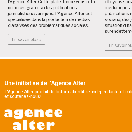
l'Agence Alter. Cette plate-forme vous offre
citoyens souv
un accès gratuit à des publications
médiatiques. 
journalistiques uniques. L'Agence Alter est
publications r
spécialisée dans la production de médias
sociaux, des 
d’analyses des problématiques sociales.
situation d'h
surendettem
En savoir plus : Alter Médialab
En savoir plus »
En savoir pl
Une initiative de l’Agence Alter
L'Agence Alter produit de l'information libre, indépendante et cr
et soutenez-nous!