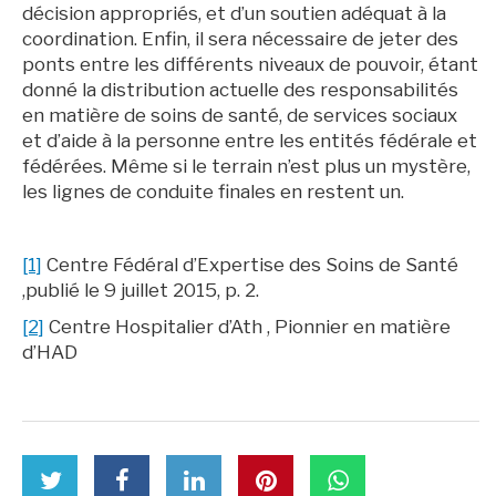
décision appropriés, et d’un soutien adéquat à la
coordination. Enfin, il sera nécessaire de jeter des
ponts entre les différents niveaux de pouvoir, étant
donné la distribution actuelle des responsabilités
en matière de soins de santé, de services sociaux
et d’aide à la personne entre les entités fédérale et
fédérées. Même si le terrain n’est plus un mystère,
les lignes de conduite finales en restent un.
[1]
Centre Fédéral d’Expertise des Soins de Santé
,publié le 9 juillet 2015, p. 2.
[2]
Centre Hospitalier d’Ath , Pionnier en matière
d’HAD
partager
Partager
partager
partager
partager
partager
cet
cet
cet
cet
cet
cet