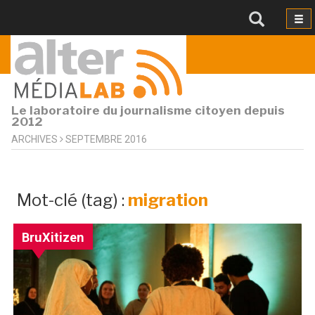
Le laboratoire du journalisme citoyen depuis
2012
ARCHIVES
SEPTEMBRE 2016
archives
Mot-clé (tag) :
migration
par
mot-
BruXitizen
clé