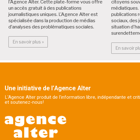
l'Agence Alter. Cette plate-forme vous offre
citoyens souv
un accès gratuit à des publications
médiatiques. 
journalistiques uniques. L'Agence Alter est
publications r
spécialisée dans la production de médias
sociaux, des 
d’analyses des problématiques sociales.
situation d'h
surendettem
En savoir plus : Alter Médialab
En savoir plus »
En savoir pl
Une initiative de l’Agence Alter
L'Agence Alter produit de l'information libre, indépendante et cr
et soutenez-nous!