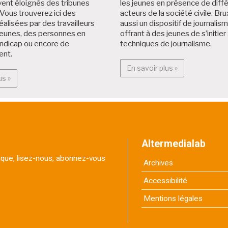
ent éloignés des tribunes
les jeunes en présence de diff
Vous trouverez ici des
acteurs de la société civile. Brux
éalisées par des travailleurs
aussi un dispositif de journalis
jeunes, des personnes en
offrant à des jeunes de s’initier
andicap ou encore de
techniques de journalisme.
ent.
En savoir plus :
En savoir plus »
En savoir plus : Projets citoyens
us »
Altermedialab
itique, lisez-nous, abonnez-vous
Archives
Accessibilité
Mentions légales