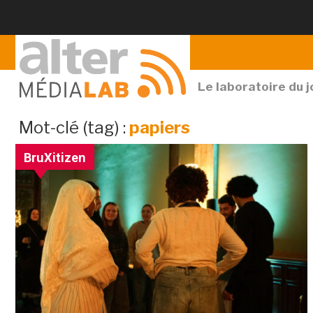
Le laboratoire du 
archives
Mot-clé (tag) :
papiers
par
BruXitizen
mot-
clé