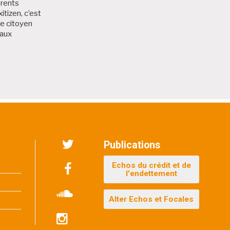
érents
itizen, c’est
me citoyen
 aux
 Bruxitizen
Publications
Twitter
Echos du crédit et de
l'endettement
Facebook
Alter Echos et Focales
Soundcloud
Instagram