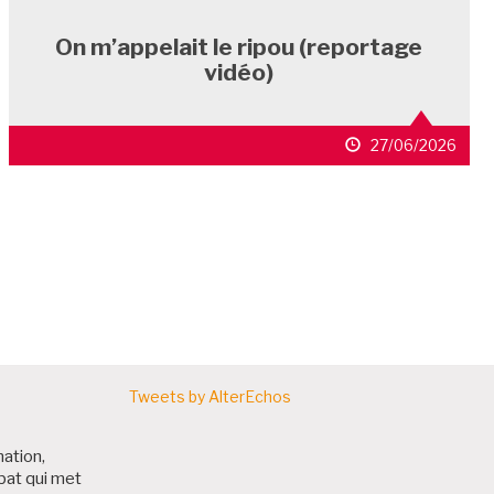
On m’appelait le ripou (reportage
vidéo)
27/06/2026
ARTICLES
Tweets by AlterEchos
nation,
bat qui met