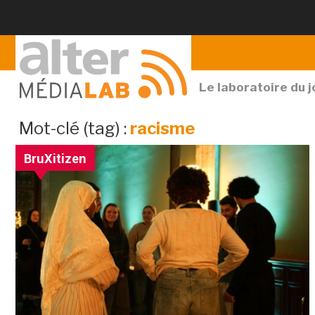
Le laboratoire du 
archives
Mot-clé (tag) :
racisme
par
BruXitizen
mot-
clé