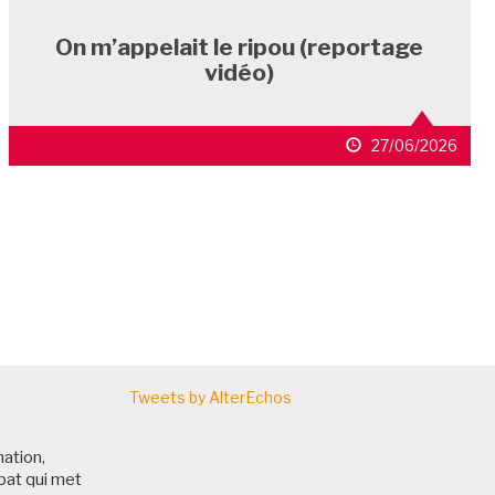
On m’appelait le ripou (reportage
vidéo)
27/06/2026
ARTICLES
Tweets by AlterEchos
nation,
bat qui met