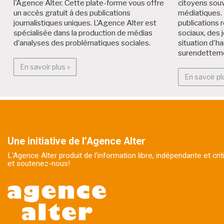
l'Agence Alter. Cette plate-forme vous offre
citoyens souv
un accès gratuit à des publications
médiatiques. 
journalistiques uniques. L'Agence Alter est
publications r
spécialisée dans la production de médias
sociaux, des 
d’analyses des problématiques sociales.
situation d'h
surendettem
En savoir plus : Alter Médialab
En savoir plus »
En savoir pl
Une initiative de l’Agence Alter
L'Agence Alter produit de l'information libre, indépendante et cr
et soutenez-nous!