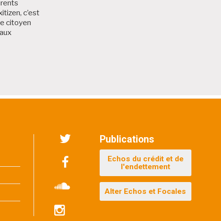
érents
itizen, c’est
me citoyen
 aux
 Bruxitizen
Publications
Twitter
Echos du crédit et de
l'endettement
Facebook
Alter Echos et Focales
Soundcloud
Instagram