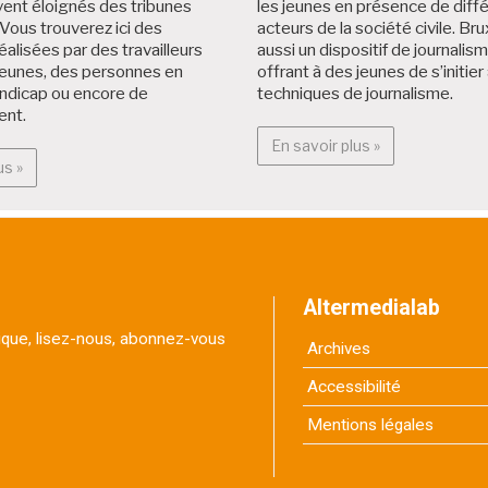
ent éloignés des tribunes
les jeunes en présence de diff
Vous trouverez ici des
acteurs de la société civile. Brux
éalisées par des travailleurs
aussi un dispositif de journalis
jeunes, des personnes en
offrant à des jeunes de s’initier
andicap ou encore de
techniques de journalisme.
ent.
En savoir plus :
En savoir plus »
En savoir plus : Projets citoyens
us »
Altermedialab
itique, lisez-nous, abonnez-vous
Archives
Accessibilité
Mentions légales