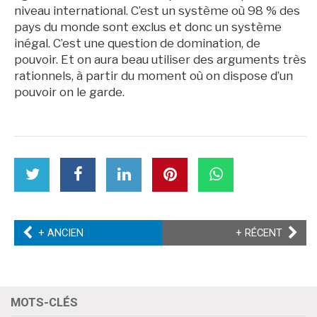
niveau international. C’est un système où 98 % des
pays du monde sont exclus et donc un système
inégal. C’est une question de domination, de
pouvoir. Et on aura beau utiliser des arguments très
rationnels, à partir du moment où on dispose d’un
pouvoir on le garde.
partager
Partager
partager
partager
partager
partager
cet
cet
cet
cet
cet
cet
article
article
article
article
article
article
sur
sur
sur
sur
sur
sur
Twitter
Facebook
Facebook
LinkedIn
Pinterest
WhatsApp
ARTICLE
ARTICL
+ ANCIEN
+ RÉCENT
PRÉCÉDENT
SUIVA
MOTS-CLÉS