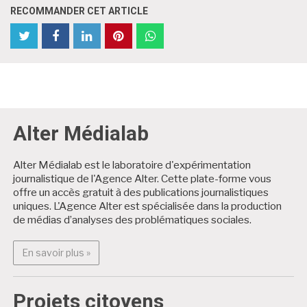
RECOMMANDER CET ARTICLE
partager
Partager
partager
partager
partager
partager
cet
cet
cet
cet
cet
cet
article
article
article
article
article
article
sur
sur
sur
sur
sur
sur
Twitter
Facebook
Facebook
LinkedIn
Pinterest
WhatsApp
Alter Médialab
Alter Médialab est le laboratoire d'expérimentation
journalistique de l'Agence Alter. Cette plate-forme vous
offre un accès gratuit à des publications journalistiques
uniques. L'Agence Alter est spécialisée dans la production
de médias d’analyses des problématiques sociales.
En savoir plus : Alter Médialab
En savoir plus »
Projets citoyens