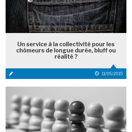
Un service à la collectivité pour les
chômeurs de longue durée, bluff ou
réalité ?
icône
date
11/05/2015
média
de
1
publication