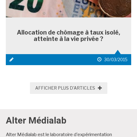
Allocation de chômage à taux isolé,
atteinte à la vie privée ?
icône
date
30/03/2015
média
de
1
publication
AFFICHER PLUS D
AFFICHER PLUS D'ARTICLES
Alter Médialab
Alter Médialab est le laboratoire d'expérimentation