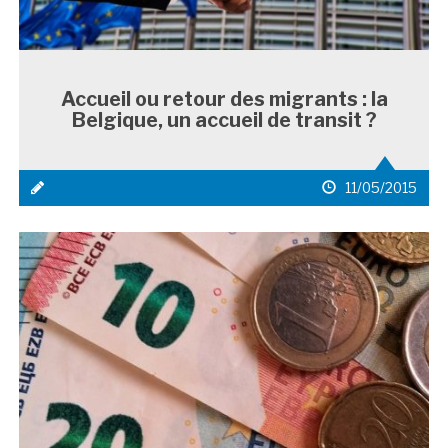
Accueil ou retour des migrants : la
Belgique, un accueil de transit ?
icône
date
11/05/2015
média
de
1
publication