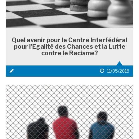
Quel avenir pour le Centre Interfédéral
pour l’Egalité des Chances et la Lutte
contre le Racisme?
icône
date
11/05/2015
média
de
1
publication