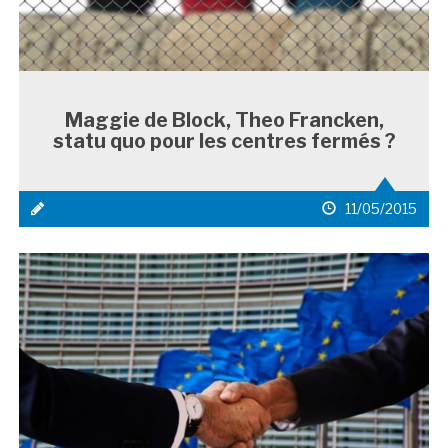
Maggie de Block, Theo Francken,
statu quo pour les centres fermés ?
icône
date
11/05/2015
média
de
1
publication