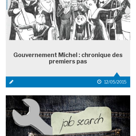
Gouvernement Michel : chronique des
premiers pas
icône
date
12/05/2015
média
de
1
publication