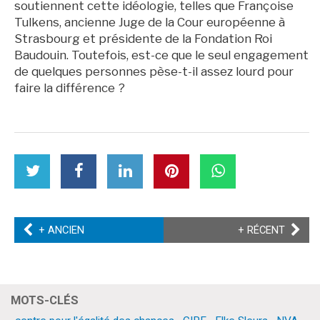
soutiennent cette idéologie, telles que Françoise
Tulkens, ancienne Juge de la Cour européenne à
Strasbourg et présidente de la Fondation Roi
Baudouin. Toutefois, est-ce que le seul engagement
de quelques personnes pèse-t-il assez lourd pour
faire la différence ?
partager
Partager
partager
partager
partager
partager
cet
cet
cet
cet
cet
cet
article
article
article
article
article
article
sur
sur
sur
sur
sur
sur
Twitter
Facebook
Facebook
LinkedIn
Pinterest
WhatsApp
ARTICLE
ARTICL
+ ANCIEN
+ RÉCENT
PRÉCÉDENT
SUIVA
MOTS-CLÉS