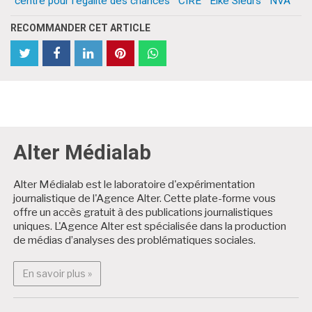
centre pour l'égalité des chances
CIRE
Elke Sleurs
NVA
RECOMMANDER CET ARTICLE
partager
Partager
partager
partager
partager
partager
cet
cet
cet
cet
cet
cet
article
article
article
article
article
article
sur
sur
sur
sur
sur
sur
Twitter
Facebook
Facebook
LinkedIn
Pinterest
WhatsApp
Alter Médialab
Alter Médialab est le laboratoire d'expérimentation
journalistique de l'Agence Alter. Cette plate-forme vous
offre un accès gratuit à des publications journalistiques
uniques. L'Agence Alter est spécialisée dans la production
de médias d’analyses des problématiques sociales.
En savoir plus : Alter Médialab
En savoir plus »