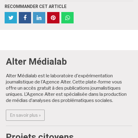
RECOMMANDER CET ARTICLE
partager
Partager
partager
partager
partager
partager
cet
cet
cet
cet
cet
cet
article
article
article
article
article
article
sur
sur
sur
sur
sur
sur
Twitter
Facebook
Facebook
LinkedIn
Pinterest
WhatsApp
Alter Médialab
Alter Médialab est le laboratoire d'expérimentation
journalistique de l'Agence Alter. Cette plate-forme vous
offre un accès gratuit à des publications journalistiques
uniques. L'Agence Alter est spécialisée dans la production
de médias d’analyses des problématiques sociales.
En savoir plus : Alter Médialab
En savoir plus »
Projets citoyens