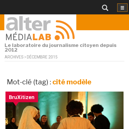
Le laboratoire du journalisme citoyen depuis
2012
ARCHIVES
DÉCEMBRE 2015
archives
Mot-clé (tag) :
cité modèle
par
mot-
BruXitizen
clé