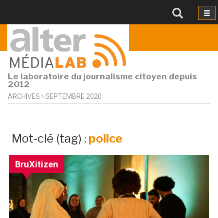
Le laboratoire du journalisme citoyen depuis
2012
ARCHIVES
SEPTEMBRE 2020
archives
Mot-clé (tag) :
police
par
mot-
BruXitizen
clé