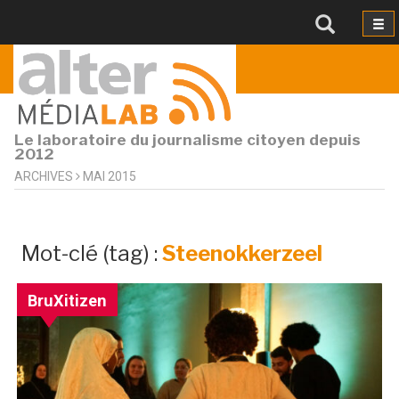
Le laboratoire du journalisme citoyen depuis
2012
ARCHIVES
MAI 2015
archive
Mot-clé (tag) :
Steenokkerzeel
par
mot-
BruXitizen
clé