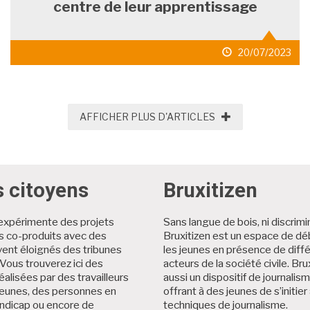
centre de leur apprentissage
date
20/07/2023
de
publication
AFFICHER PLUS D
AFFICHER PLUS D'ARTICLES
s citoyens
Bruxitizen
expérimente des projets
Sans langue de bois, ni discrimi
es co-produits avec des
Bruxitizen est un espace de dé
ent éloignés des tribunes
les jeunes en présence de diff
Vous trouverez ici des
acteurs de la société civile. Brux
éalisées par des travailleurs
aussi un dispositif de journalis
jeunes, des personnes en
offrant à des jeunes de s’initier
andicap ou encore de
techniques de journalisme.