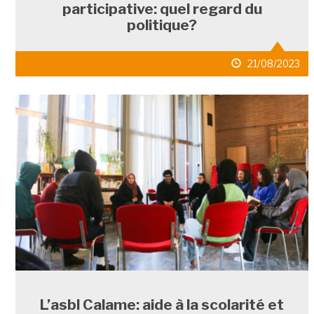
participative: quel regard du
politique?
date
21/08/2023
de
publication
L’asbl Calame: aide à la scolarité et