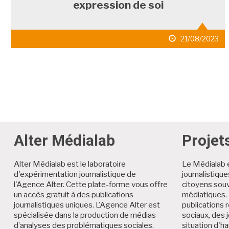
expression de soi
date
21/08/2023
de
publication
Alter Médialab
Projet
Alter Médialab est le laboratoire
Le Médialab 
d'expérimentation journalistique de
journalistiqu
l'Agence Alter. Cette plate-forme vous offre
citoyens souv
un accès gratuit à des publications
médiatiques. 
journalistiques uniques. L'Agence Alter est
publications r
spécialisée dans la production de médias
sociaux, des 
d’analyses des problématiques sociales.
situation d'h