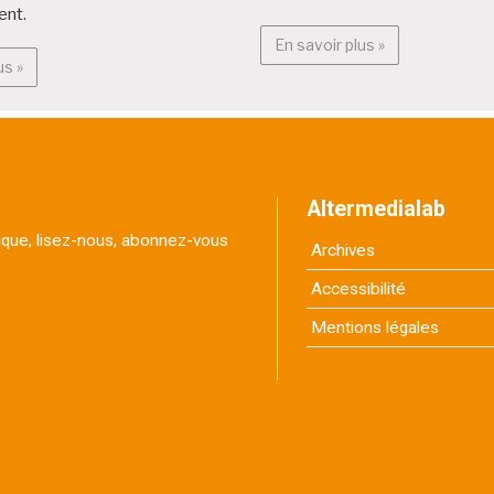
ent.
En savoir plus :
En savoir plus »
En savoir plus : Projets citoyens
us »
Altermedialab
itique, lisez-nous, abonnez-vous
Archives
Accessibilité
Mentions légales