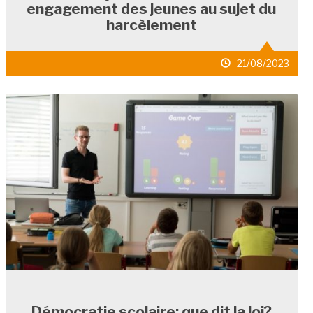
engagement des jeunes au sujet du
harcèlement
date
21/08/2023
de
publication
Démocratie scolaire: que dit la loi?