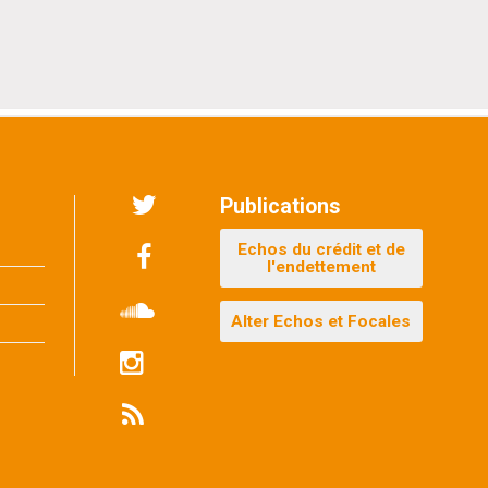
 Bruxitizen
Publications
Twitter
Echos du crédit et de
l'endettement
Facebook
Alter Echos et Focales
Soundcloud
Instagram
Flux
RSS