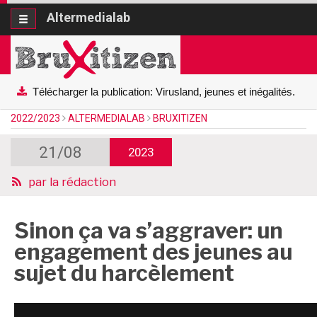
Altermedialab
Altermedialab
Télécharger la publication: Virusland, jeunes et inégalités.
2022/2023
ALTERMEDIALAB
BRUXITIZEN
21/08
2023
par
la rédaction
Sinon ça va s’aggraver: un
engagement des jeunes au
sujet du harcèlement