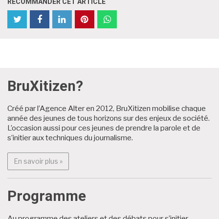
RECOMMANDER CET ARTICLE
partager
Partager
partager
partager
partager
partager
cet
cet
cet
cet
cet
cet
article
article
article
article
article
article
sur
sur
sur
sur
sur
sur
Twitter
Facebook
Facebook
LinkedIn
Pinterest
WhatsApp
BruXitizen?
Créé par l’Agence Alter en 2012, BruXitizen mobilise chaque
Archives
année des jeunes de tous horizons sur des enjeux de société.
L’occasion aussi pour ces jeunes de prendre la parole et de
s’initier aux techniques du journalisme.
En savoir plus : BruXitizen?
En savoir plus »
Programme
Au programme des ateliers et des débats pour s’initier,