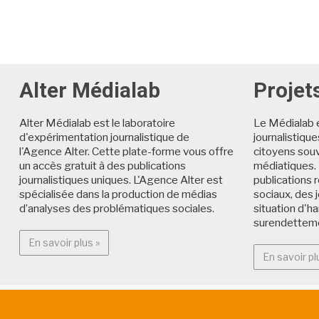
Alter Médialab
Projet
Alter Médialab est le laboratoire
Le Médialab 
d'expérimentation journalistique de
journalistiqu
l'Agence Alter. Cette plate-forme vous offre
citoyens souv
un accès gratuit à des publications
médiatiques. 
journalistiques uniques. L'Agence Alter est
publications r
spécialisée dans la production de médias
sociaux, des 
d’analyses des problématiques sociales.
situation d'h
surendettem
En savoir plus : Alter Médialab
En savoir plus »
En savoir pl