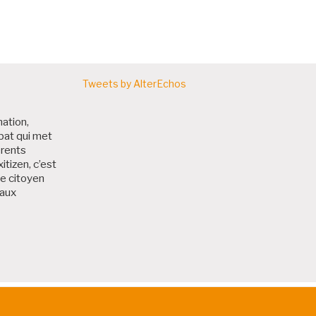
Tweets by AlterEchos
nation,
bat qui met
érents
itizen, c’est
me citoyen
 aux
 Bruxitizen