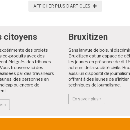
AFFICHER PLUS D'ARTICLES
s citoyens
Bruxitizen
expérimente des projets
Sans langue de bois, ni discrimi
es co-produits avec des
Bruxitizen est un espace de dé
ent éloignés des tribunes
les jeunes en présence de diff
Vous trouverez ici des
acteurs de la société civile. Brux
éalisées par des travailleurs
aussi un dispositif de journalis
jeunes, des personnes en
offrant à des jeunes de s’initier
andicap ou encore de
techniques de journalisme.
ent.
En savoir plus :
En savoir plus »
En savoir plus : Projets citoyens
us »