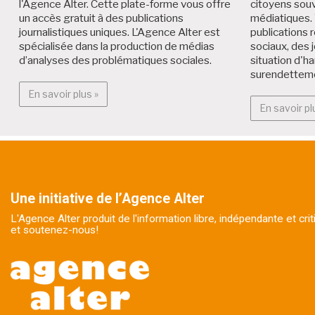
l'Agence Alter. Cette plate-forme vous offre
citoyens souv
un accès gratuit à des publications
médiatiques. 
journalistiques uniques. L'Agence Alter est
publications r
spécialisée dans la production de médias
sociaux, des 
d’analyses des problématiques sociales.
situation d'h
surendettem
En savoir plus : Alter Médialab
En savoir plus »
En savoir pl
Une initiative de l’Agence Alter
L'Agence Alter produit de l'information libre, indépendante et cr
et soutenez-nous!