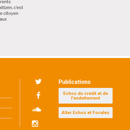
érents
itizen, c’est
me citoyen
 aux
 Bruxitizen
Publications
Twitter
Echos du crédit et de
l'endettement
Facebook
Alter Echos et Focales
Soundcloud
Instagram