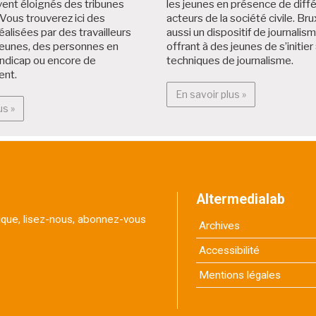
ent éloignés des tribunes
les jeunes en présence de diff
Vous trouverez ici des
acteurs de la société civile. Brux
éalisées par des travailleurs
aussi un dispositif de journalis
jeunes, des personnes en
offrant à des jeunes de s’initier
andicap ou encore de
techniques de journalisme.
ent.
En savoir plus :
En savoir plus »
En savoir plus : Projets citoyens
us »
Altermedialab
itique, lisez-nous, abonnez-vous
Archives
Accessibilité
Mentions légales