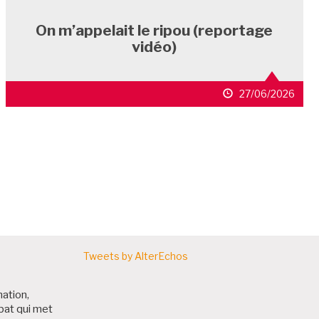
On m’appelait le ripou (reportage
vidéo)
27/06/2026
ARTICLES
Tweets by AlterEchos
nation,
bat qui met