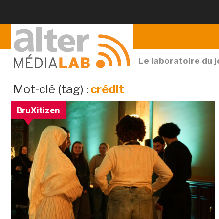
Le laboratoire du 
archives
Mot-clé (tag) :
crédit
par
BruXitizen
mot-
clé