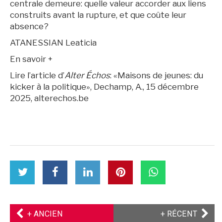
centrale demeure: quelle valeur accorder aux liens
construits avant la rupture, et que coûte leur
absence?
ATANESSIAN Leaticia
En savoir +
Lire l’article d’
Alter Échos
: «Maisons de jeunes: du
kicker à la politique», Dechamp, A., 15 décembre
2025, alterechos.be
partager
Partager
partager
partager
partager
partager
cet
cet
cet
cet
cet
cet
article
article
article
article
article
article
sur
sur
sur
sur
sur
sur
Twitter
Facebook
Facebook
LinkedIn
Pinterest
WhatsApp
ARTICLE
ARTIC
+ ANCIEN
+ RÉCENT