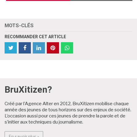
PRÉCÉDENT
SUIVA
MOTS-CLÉS
RECOMMANDER CET ARTICLE
partager
Partager
partager
partager
partager
partager
cet
cet
cet
cet
cet
cet
article
article
article
article
article
article
sur
sur
sur
sur
sur
sur
Twitter
Facebook
Facebook
LinkedIn
Pinterest
WhatsApp
BruXitizen?
Créé par l’Agence Alter en 2012, BruXitizen mobilise chaque
année des jeunes de tous horizons sur des enjeux de société.
L’occasion aussi pour ces jeunes de prendre la parole et de
s’initier aux techniques du journalisme.
En savoir plus : BruXitizen?
En savoir plus »