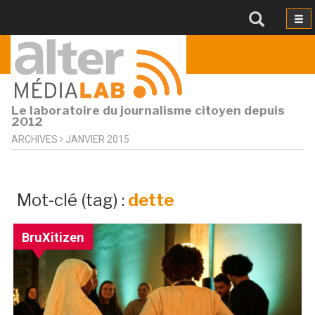
Le laboratoire du journalisme citoyen depuis
2012
ARCHIVES
JANVIER 2015
archives
Mot-clé (tag) :
dette
par
mot-
BruXitizen
clé