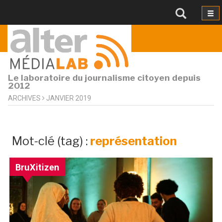
Le laboratoire du journalisme citoyen depuis
2012
ARCHIVES
JANVIER 2019
archive
Mot-clé (tag) :
représentation
par
mot-
BruXitizen
clé