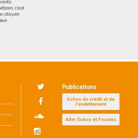
érents
itizen, c’est
me citoyen
 aux
 Bruxitizen
Publications
Twitter
Echos du crédit et de
l'endettement
Facebook
Alter Echos et Focales
Soundcloud
Instagram