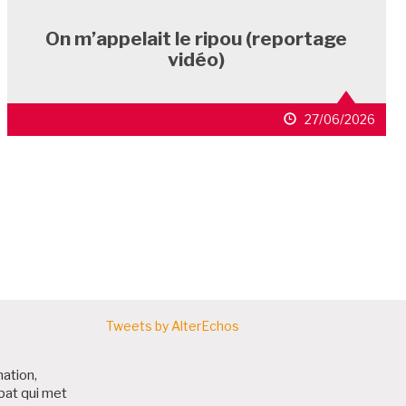
On m’appelait le ripou (reportage
vidéo)
27/06/2026
ARTICLES
Tweets by AlterEchos
nation,
bat qui met