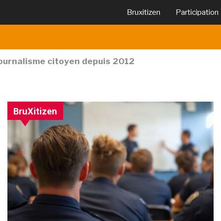
Bruxitizen
Participation
journalisme citoyen depuis 2012
es
BruXitizen