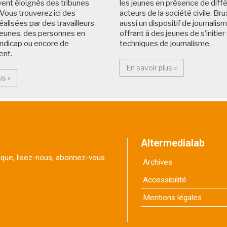
ent éloignés des tribunes
les jeunes en présence de diff
Vous trouverez ici des
acteurs de la société civile. Brux
éalisées par des travailleurs
aussi un dispositif de journalis
jeunes, des personnes en
offrant à des jeunes de s’initier
andicap ou encore de
techniques de journalisme.
ent.
En savoir plus :
En savoir plus »
En savoir plus : Projets citoyens
us »
Altermedialab
itique, lisez-nous, abonnez-vous
Archives
Accessibilité
Mentions légales