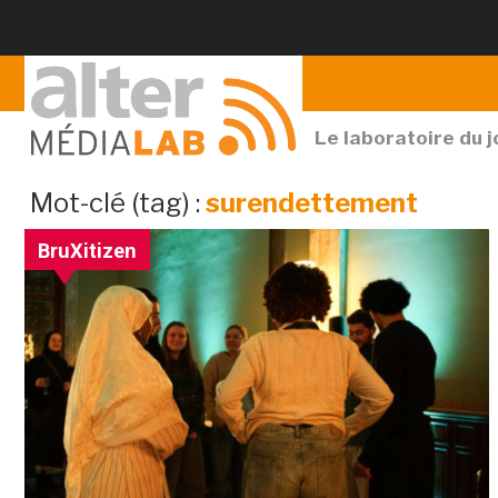
Le laboratoire du 
archiv
Mot-clé (tag) :
surendettement
par
BruXitizen
mot-
clé