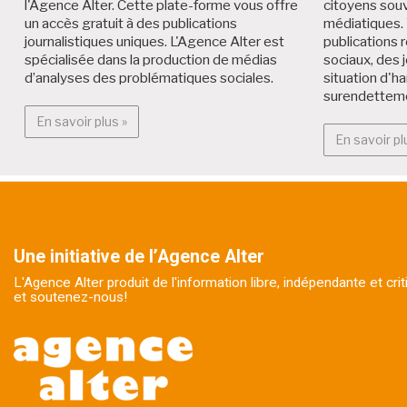
l'Agence Alter. Cette plate-forme vous offre
citoyens souv
un accès gratuit à des publications
médiatiques. 
journalistiques uniques. L'Agence Alter est
publications r
spécialisée dans la production de médias
sociaux, des 
d’analyses des problématiques sociales.
situation d'h
surendettem
En savoir plus : Alter Médialab
En savoir plus »
En savoir pl
Une initiative de l’Agence Alter
L'Agence Alter produit de l'information libre, indépendante et cr
et soutenez-nous!