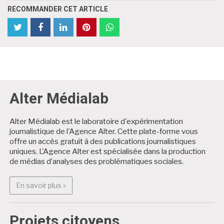
RECOMMANDER CET ARTICLE
partager
Partager
partager
partager
partager
partager
cet
cet
cet
cet
cet
cet
article
article
article
article
article
article
sur
sur
sur
sur
sur
sur
Twitter
Facebook
Facebook
LinkedIn
Pinterest
WhatsApp
Alter Médialab
Alter Médialab est le laboratoire d'expérimentation
journalistique de l'Agence Alter. Cette plate-forme vous
offre un accès gratuit à des publications journalistiques
uniques. L'Agence Alter est spécialisée dans la production
de médias d’analyses des problématiques sociales.
En savoir plus : Alter Médialab
En savoir plus »
Projets citoyens