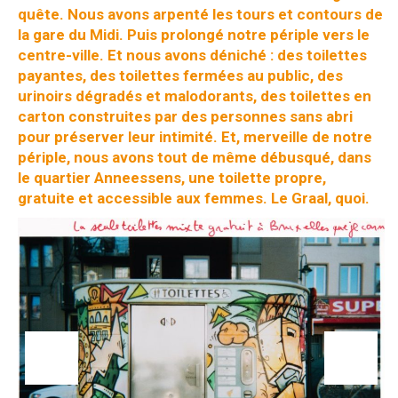
quête. Nous avons arpenté les tours et contours de
la gare du Midi. Puis prolongé notre périple vers le
centre-ville. Et nous avons déniché : des toilettes
payantes, des toilettes fermées au public, des
urinoirs dégradés et malodorants, des toilettes en
carton construites par des personnes sans abri
pour préserver leur intimité. Et, merveille de notre
périple, nous avons tout de même débusqué, dans
le quartier Anneessens, une toilette propre,
gratuite et accessible aux femmes. Le Graal, quoi.