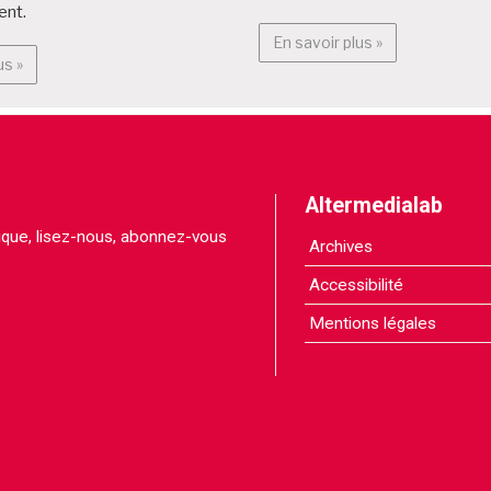
ent.
En savoir plus :
En savoir plus »
En savoir plus : Projets citoyens
us »
Altermedialab
itique, lisez-nous, abonnez-vous
Archives
Accessibilité
Mentions légales