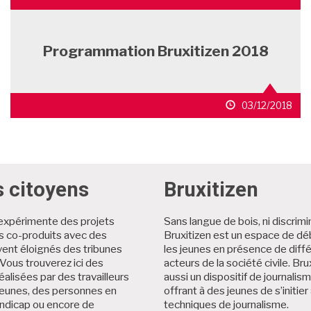
Programmation Bruxitizen 2018
date
03/12/2018
de
publication
s citoyens
Bruxitizen
expérimente des projets
Sans langue de bois, ni discrimi
es co-produits avec des
Bruxitizen est un espace de dé
ent éloignés des tribunes
les jeunes en présence de diff
Vous trouverez ici des
acteurs de la société civile. Brux
éalisées par des travailleurs
aussi un dispositif de journalis
jeunes, des personnes en
offrant à des jeunes de s’initier
andicap ou encore de
techniques de journalisme.