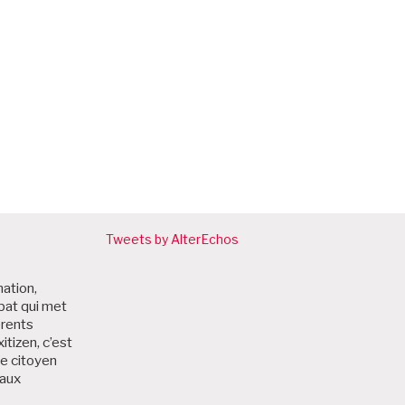
Tweets by AlterEchos
nation,
bat qui met
érents
itizen, c’est
me citoyen
 aux