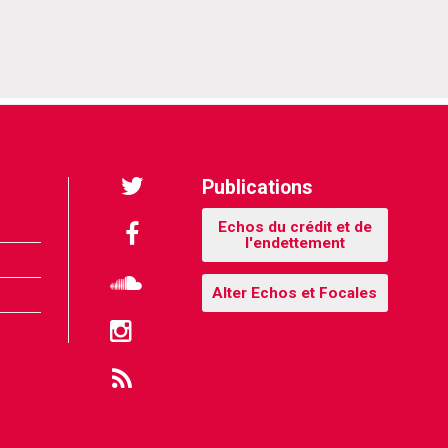
 Bruxitizen
Publications
Twitter
Echos du crédit et de
l'endettement
Facebook
Alter Echos et Focales
Soundcloud
Instagram
Flux
RSS