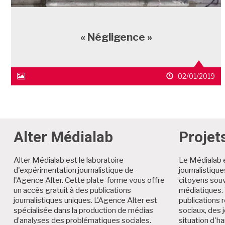
« Négligence »
icône
date
02/01/2019
média
de
1
publication
Alter Médialab
Projet
Alter Médialab est le laboratoire
Le Médialab 
d'expérimentation journalistique de
journalistiqu
l'Agence Alter. Cette plate-forme vous offre
citoyens souv
un accès gratuit à des publications
médiatiques. 
journalistiques uniques. L'Agence Alter est
publications r
spécialisée dans la production de médias
sociaux, des 
d’analyses des problématiques sociales.
situation d'h