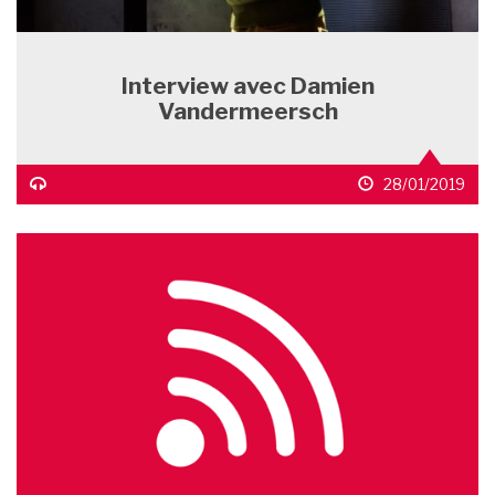
Interview avec Damien
Vandermeersch
icône
date
28/01/2019
média
de
1
publication