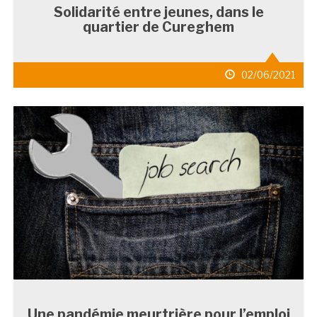
Solidarité entre jeunes, dans le
quartier de Cureghem
date
02/06/2021
de
publication
Une pandémie meurtrière pour l’emploi