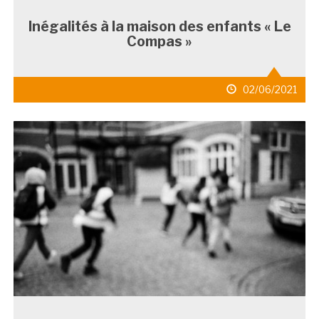
Inégalités à la maison des enfants « Le
Compas »
date
02/06/2021
de
publication