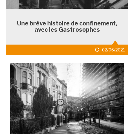
Une brève histoire de confinement,
avec les Gastrosophes
date
02/06/2021
de
publication