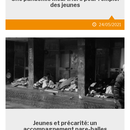
des jeunes
date
24/05/2021
de
publication
Jeunes et précarité: un
accompagnement pare-balles