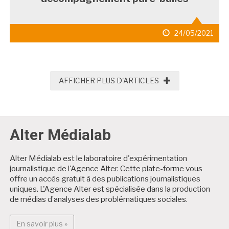
date
24/05/2021
de
publication
AFFICHER PLUS D
AFFICHER PLUS D'ARTICLES
Alter Médialab
Alter Médialab est le laboratoire d'expérimentation
journalistique de l'Agence Alter. Cette plate-forme vous
offre un accès gratuit à des publications journalistiques
uniques. L'Agence Alter est spécialisée dans la production
de médias d’analyses des problématiques sociales.
En savoir plus : Alter Médialab
En savoir plus »