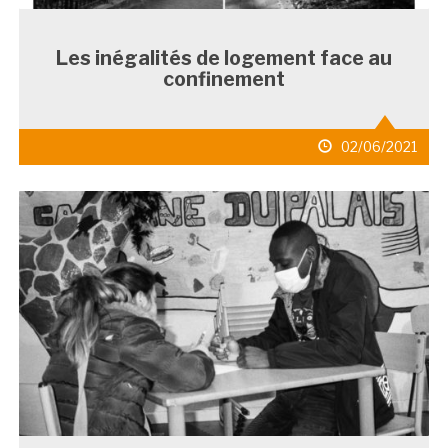
Les inégalités de logement face au
confinement
date
02/06/2021
de
publication