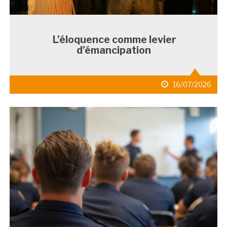
L’éloquence comme levier
d’émancipation
date
16/07/2026
de
publication