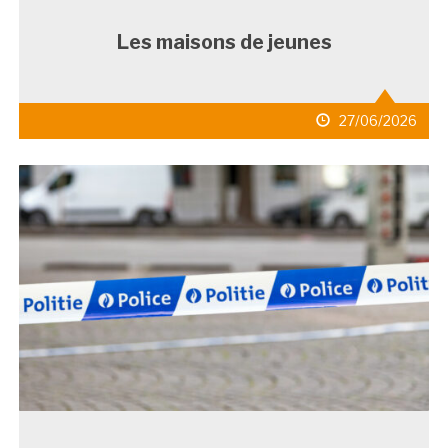
Les maisons de jeunes
date
27/06/2026
de
publication