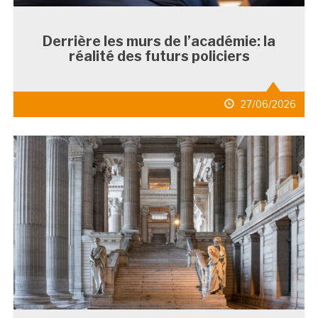
Derrière les murs de l’académie: la
réalité des futurs policiers
date
27/06/2026
de
publication