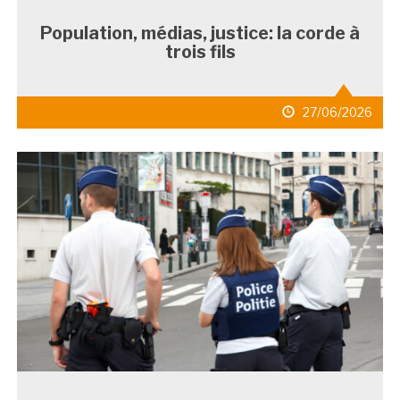
Population, médias, justice: la corde à
trois fils
date
27/06/2026
de
publication