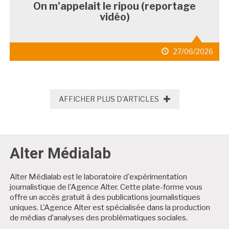
On m’appelait le ripou (reportage
vidéo)
date
27/06/2026
de
publication
AFFICHER PLUS D
AFFICHER PLUS D'ARTICLES
Alter Médialab
Alter Médialab est le laboratoire d'expérimentation
journalistique de l'Agence Alter. Cette plate-forme vous
offre un accès gratuit à des publications journalistiques
uniques. L'Agence Alter est spécialisée dans la production
de médias d’analyses des problématiques sociales.