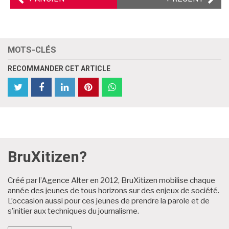
PRÉCÉDENT
SUIVA
MOTS-CLÉS
RECOMMANDER CET ARTICLE
partager
Partager
partager
partager
partager
partager
cet
cet
cet
cet
cet
cet
article
article
article
article
article
article
sur
sur
sur
sur
sur
sur
Twitter
Facebook
Facebook
LinkedIn
Pinterest
WhatsApp
BruXitizen?
Créé par l’Agence Alter en 2012, BruXitizen mobilise chaque
année des jeunes de tous horizons sur des enjeux de société.
L’occasion aussi pour ces jeunes de prendre la parole et de
s’initier aux techniques du journalisme.