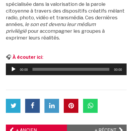
spécialisée dans la valorisation de la parole
citoyenne à travers des dispositifs créatifs mêlant
radio, photo, vidéo et transmédia. Ces dernières
années,
le son est devenu leur médium
privilégié
pour accompagner les groupes à
exprimer leurs réalités.
🎧
À écouter ici:
Lecteur
00:00
00:00
audio
Archives
partager
Partager
partager
partager
partager
partager
cet
cet
cet
cet
cet
cet
article
article
article
article
article
article
sur
sur
sur
sur
sur
sur
Twitter
Facebook
Facebook
LinkedIn
Pinterest
WhatsApp
ARTICLE
ARTIC
+ ANCIEN
+ RÉCENT