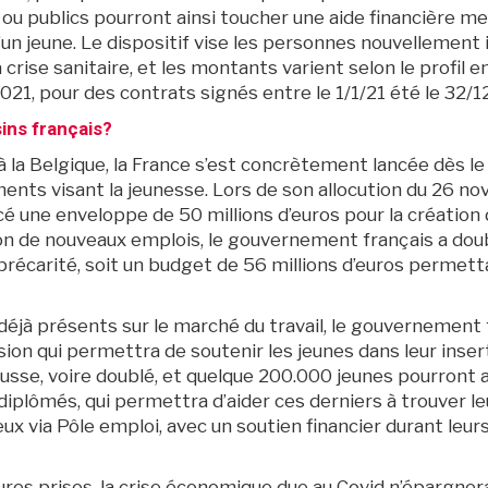
ou publics pourront ainsi toucher une aide financière me
n jeune. Le dispositif vise les personnes nouvellement i
 crise sanitaire, et les montants varient selon le profil 
021, pour des contrats signés entre le 1/1/21 été le 32/1
ins français?
 la Belgique, la France s’est concrètement lancée dès le
ments visant la jeunesse. Lors de son allocution du 26 no
é une enveloppe de 50 millions d’euros pour la création
on de nouveaux emplois, le gouvernement français a doubl
précarité, soit un budget de 56 millions d’euros permetta
déjà présents sur le marché du travail, le gouvernement f
ision qui permettra de soutenir les jeunes dans leur inse
ausse, voire doublé, et quelque 200.000 jeunes pourront a
diplômés, qui permettra d’aider ces derniers à trouver le
ux via Pôle emploi, avec un soutien financier durant leur
res prises, la crise économique due au Covid n’épargner