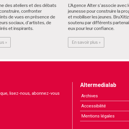
 des ateliers et des débats
L'Agence Alter s'associe avec 
, construire, confronter
jeunesse pour construire la p
oints de vues en présence de
et mobiliser les jeunes. BruXiti
eurs sociaux, d'artistes, de
soutenu par différents partenai
irés et inspirants.
eux pour leur confiance.
En savoir plus : Programme
En savoir plus 
us »
En savoir plus »
Altermedialab
itique, lisez-nous, abonnez-vous
Archives
Accessibilité
Mentions légales