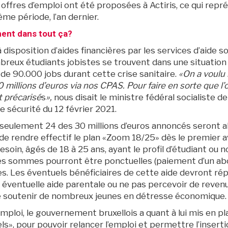
 offres d’emploi ont été proposées à Actiris, ce qui repr
me période, l’an dernier.
ent dans tout ça?
 disposition d’aides financières par les services d’aide s
breux étudiants jobistes se trouvent dans une situation
 de 90.000 jobs durant cette crise sanitaire.
«On a voulu 
millions d’euros via nos CPAS. Pour faire en sorte que l’
t précarisé
s
»,
nous disait le ministre fédéral socialiste d
de sécurité du 12 février 2021.
eulement 24 des 30 millions d’euros annoncés seront a
e rendre effectif le plan «Zoom 18/25» dès le premier avril
esoin, âgés de 18 à 25 ans, ayant le profil d’étudiant ou
es sommes pourront être ponctuelles (paiement d’un abon
es. Les éventuels bénéficiaires de cette aide devront ré
e éventuelle aide parentale ou ne pas percevoir de reve
 soutenir de nombreux jeunes en détresse économique.
’emploi, le gouvernement bruxellois a quant à lui mis en pl
ls», pour pouvoir relancer l’emploi et permettre l’insert