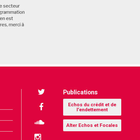
le secteur
rogrammation
zen est
res, merci à
: Partenaires
Publications
Twitter
Echos du crédit et de
l'endettement
Facebook
Alter Echos et Focales
Soundcloud