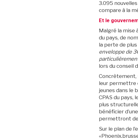
3.095 nouvelles
compare à la mê
Et le gouvernem
Malgré la mise à
du pays, de nom
la perte de plus
enveloppe de 30 
particulièremen
lors du conseil 
BruXitizen
Concrètement, s
leur permettre d
jeunes dans le b
CPAS du pays, l
plus structurell
bénéficier d’un
permettront de
Sur le plan de l
«Phoenix.brusse