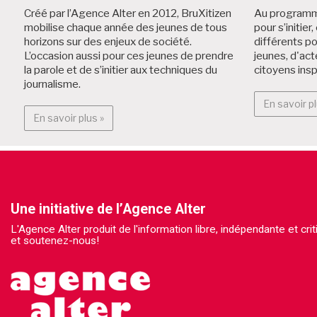
Créé par l’Agence Alter en 2012, BruXitizen
Au programme
mobilise chaque année des jeunes de tous
pour s’initier
horizons sur des enjeux de société.
différents p
L’occasion aussi pour ces jeunes de prendre
jeunes, d'act
la parole et de s’initier aux techniques du
citoyens insp
journalisme.
En savoir pl
En savoir plus : BruXitizen?
En savoir plus »
Une initiative de l’Agence Alter
L'Agence Alter produit de l'information libre, indépendante et cr
et soutenez-nous!