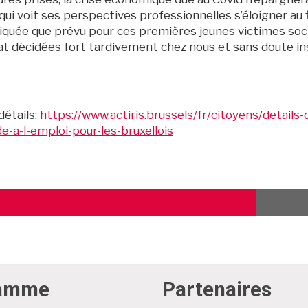
qui voit ses perspectives professionnelles s’éloigner au f
iquée que prévu pour ces premières jeunes victimes soci
tat décidées fort tardivement chez nous et sans doute in
détails:
https://www.actiris.brussels/fr/citoyens/detail
e-a-l-emploi-pour-les-bruxellois
TICLE
ÉCÉDENT
ramme
Partenaires