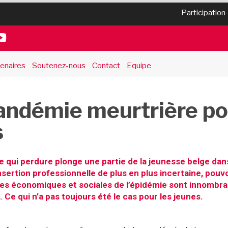
Participation
enaires
Soutenez-nous
Contact
Equipe
ndémie meurtrière pou
s
re qui perdure plonge une partie de la jeunesse belge dans
insertion professionnelle de plus en plus incertaine, pou
s économiques et sociales de l’épidémie sont innombrabl
Ce qui n’a pas toujours été le cas pour les jeunes.