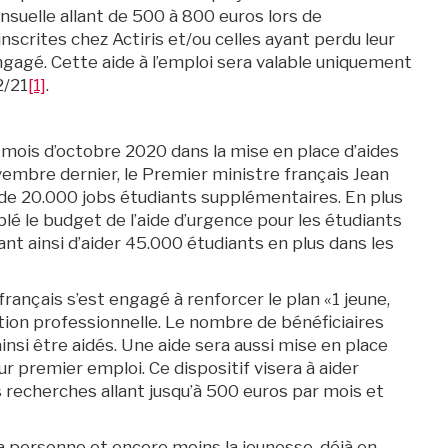
nsuelle allant de 500 à 800 euros lors de
nscrites chez Actiris et/ou celles ayant perdu leur
engagé. Cette aide à l’emploi sera valable uniquement
2/21
[1]
.
 mois d’octobre 2020 dans la mise en place d’aides
vembre dernier, le Premier ministre français Jean
 de 20.000 jobs étudiants supplémentaires. En plus
é le budget de l’aide d’urgence pour les étudiants
nt ainsi d’aider 45.000 étudiants en plus dans les
rançais s’est engagé à renforcer le plan «1 jeune,
rtion professionnelle. Le nombre de bénéficiaires
insi être aidés. Une aide sera aussi mise en place
ur premier emploi. Ce dispositif visera à aider
s recherches allant jusqu’à 500 euros par mois et
a personne et encore moins la jeunesse, déjà en