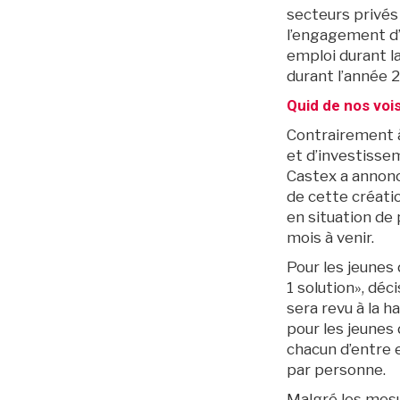
secteurs privés 
l’engagement d’u
emploi durant la
durant l’année 2
Quid de nos vois
Archives
Contrairement à
et d’investisse
Castex a annonc
de cette créati
en situation de 
mois à venir.
Pour les jeunes 
1 solution», déc
sera revu à la h
pour les jeunes 
chacun d’entre e
par personne.
Malgré les mesu