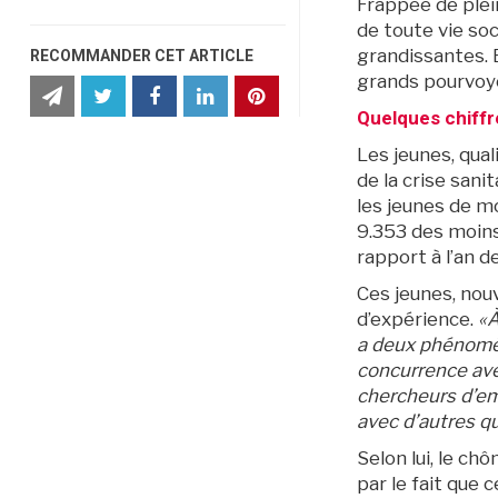
Frappée de plein
de toute vie soc
grandissantes. 
RECOMMANDER CET ARTICLE
grands pourvoye
partager
partager
Partager
partager
partager
partager
cet
cet
cet
cet
cet
cet
Quelques chiff
article
article
article
article
article
article
par
sur
sur
sur
sur
sur
Les jeunes, qual
e-
Twitter
Facebook
Facebook
LinkedIn
Pinterest
mail
de la crise san
les jeunes de m
9.353 des moins
rapport à l’an d
Ces jeunes, nou
d’expérience.
«
a deux phénomène
concurrence ave
chercheurs d’em
avec d’autres qu
Selon lui, le c
par le fait que