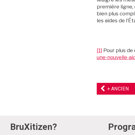
première ligne, 
bien plus compl
les aides de l’É
[1]
Pour plus de 
une-nouvelle-aid
AR
+ ANCIEN
PR
BruXitizen?
Prog