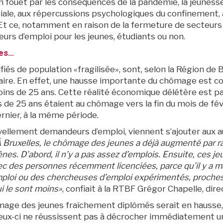
 fouet par les conséquences de la pandémie, la jeunesse d
iale, aux répercussions psychologiques du confinement, à
Et ce, notamment en raison de la fermeture de secteurs 
urs d’emploi pour les jeunes, étudiants ou non.
res…
ifiés de population «fragilisée», sont, selon la Région de
itaire. En effet, une hausse importante du chômage est co
oins de 25 ans. Cette réalité économique délétère est p
 de 25 ans étaient au chômage vers la fin du mois de fé
ernier, à la même période.
vellement demandeurs d’emploi, viennent s’ajouter aux 
À
Bruxelles, le chômage des jeunes a déjà augmenté par rappo
s. D’abord, il n’y a pas assez d’emplois. Ensuite, ces j
c des personnes récemment licenciées, parce qu’il y a ma
ploi ou des chercheuses d’emploi expérimentés, proches 
i le sont moins»
, confiait à la RTBF Grégor Chapelle, dire
hômage des jeunes fraîchement diplômés serait en hausse,
 ceux-ci ne réussissent pas à décrocher immédiatement u