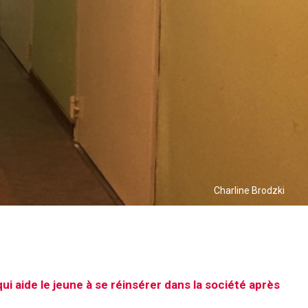
Charline Brodzki
i aide le jeune à se réinsérer dans la société après