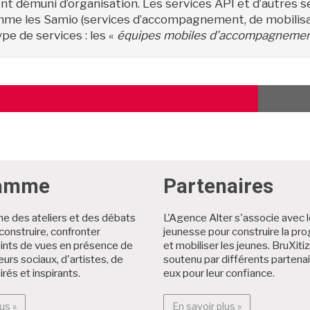
ent démuni d’organisation. Les services API et d’autres 
me les Samio (services d’accompagnement, de mobilisatio
pe de services : les «
équipes mobiles d’accompagneme
TICLE
ÉCÉDENT
ramme
Partenaires
 des ateliers et des débats
L'Agence Alter s'associe avec 
, construire, confronter
jeunesse pour construire la p
oints de vues en présence de
et mobiliser les jeunes. BruXiti
eurs sociaux, d'artistes, de
soutenu par différents partenai
irés et inspirants.
eux pour leur confiance.
En savoir plus : Programme
En savoir plus 
us »
En savoir plus »