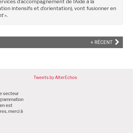
services d’accompagnement de l’Aide à la
n intensifs et d’orientation), vont fusionner en
nt
».
ARTICLE
+ RÉCENT
SUIVANT
Tweets by AlterEchos
le secteur
rogrammation
zen est
res, merci à
: Partenaires