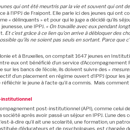
unes qui ont été meurtris par la vie et souvent qui ont de
ce à l’IPPJ de Fraipont. Elle parle ici des jeunes qui ont c
 « délinquants » et pour qui le juge a décidé qu’ils séjo
 jeunesse, une IPPJ.
« On travaille avec eux pendant long
et
. Et c’est grâce à ce lien qu’on arrive à débloquer des c
ssible qu’ils ne soient pas seuls en sortant. Parce que c
onie et à Bruxelles, on comptait 1647 jeunes en Institut
entre eux ont bénéficié d’un service d’Accompagnement P
 sur les bancs de l’école, ils doivent suivre des «
mesure
bjectif d’un placement en régime ouvert d’IPPJ (pour les 
e réfléchir le jeune à l’acte qu’il a commis. Mais commen
institutionnel
compagnement post-institutionnel (API), comme celui de Fr
a société après avoir passé un séjour en IPPJ. L’une des c
, c’est-à-dire qu’il ait une scolarité, une formation, un pat
onstituée d’éducateurs et de psychologues, est chargée d