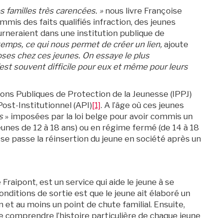
s familles très carencées. »
nous livre Françoise
ommis des faits qualifiés infraction, des jeunes
urneraient dans une institution publique de
temps, ce qui nous permet de créer un lien,
ajoute
hoses chez ces jeunes. On essaye le plus
’est souvent difficile pour eux et même pour leurs
ions Publiques de Protection de la Jeunesse (IPPJ)
ost-Institutionnel (API)
[1]
. A l’âge où ces jeunes
s
» imposées par la loi belge pour avoir commis un
jeunes de 12 à 18 ans) ou en régime fermé (de 14 à 18
t se passe la réinsertion du jeune en société après un
aipont, est un service qui aide le jeune à se
onditions de sortie est que le jeune ait élaboré un
ron et au moins un point de chute familial. Ensuite,
e comprendre l’histoire particulière de chaque jeune