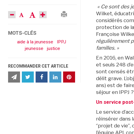
« Ce sont des je
diminuer
augmenter
imprimer
Wilket, éducatri
la
la
la
considérés comme
taille
taille
page
du
du
protection de la
texte
texte
MOTS-CLÉS
Françoise Wilk
régulièrement po
aide à la jeunesse
IPPJ
familles. »
jeunesse
justice
BruXitizen
En 2016, en Wall
et seuls 248 d’
RECOMMANDER CET ARTICLE
sont censés être
partager
partager
Partager
partager
partager
partager
délit grave. L’o
cet
cet
cet
cet
cet
cet
article
article
article
article
article
article
ans) est de fair
par
sur
sur
sur
sur
sur
séjour en IPPJ ?
e-
Twitter
Facebook
Facebook
LinkedIn
Pinterest
mail
Un service post-
Le service d’ac
réinsérer dans l
‘’projet de vie’’
l’équipe API, c