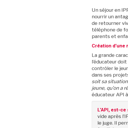
Un séjour en IP
nourrir un anta
de retourner viv
téléphone de fon
parents et enfa
Création d’une r
La grande caract
l’éducateur doit
contrôler le jeu
dans ses projet
soit sa situatio
jeune, qu’on a r
éducateur API à 
L’API, est-ce 
vide après l’I
le juge. Il p