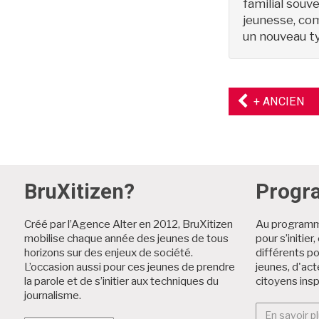
familial souv
jeunesse, com
un nouveau ty
AR
+ ANCIEN
PR
BruXitizen?
Prog
Créé par l’Agence Alter en 2012, BruXitizen
Au programme
mobilise chaque année des jeunes de tous
pour s’initier
horizons sur des enjeux de société.
différents p
L’occasion aussi pour ces jeunes de prendre
jeunes, d'act
la parole et de s’initier aux techniques du
citoyens insp
journalisme.
En savoir pl