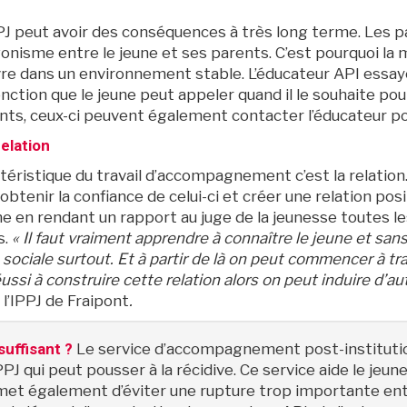
PJ peut avoir des conséquences à très long terme. Les p
gonisme entre le jeune et ses parents. C’est pourquoi la
re dans un environnement stable. L’éducateur API essaye 
ction que le jeune peut appeler quand il le souhaite pou
nts, ceux-ci peuvent également contacter l’éducateur po
elation
éristique du travail d’accompagnement c’est la relation. 
 obtenir la confiance de celui-ci et créer une relation posi
ne en rendant un rapport au juge de la jeunesse toutes le
s.
« Il faut vraiment apprendre à connaître le jeune et sans
n sociale surtout. Et à partir de là on peut commencer à tra
éussi à construire cette relation alors on peut induire d’a
l’IPPJ de Fraipont
.
suffisant ?
Le service d’accompagnement post-institutionne
PPJ qui peut pousser à la récidive. Ce service aide le jeun
ermet également d’éviter une rupture trop importante entre