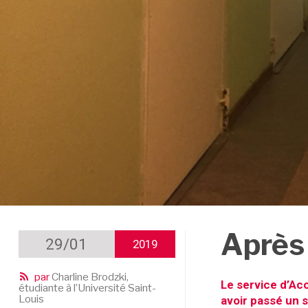
Après 
29/01
2019
par
Charline Brodzki,
Le service d’Acc
étudiante à l’Université Saint-
Louis
avoir passé un s