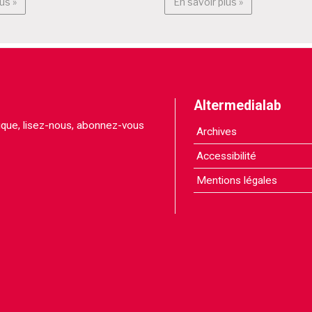
En savoir plus : Programme
En savoir plus 
us »
En savoir plus »
Altermedialab
itique, lisez-nous, abonnez-vous
Archives
Accessibilité
Mentions légales