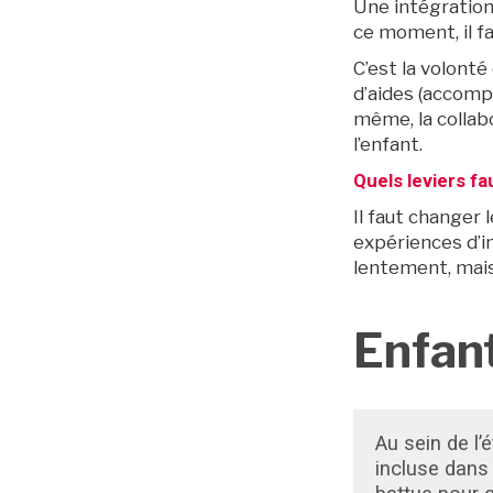
Une intégration
ce moment, il f
C’est la volonté
d’aides (accompa
même, la collabo
l’enfant.
Quels leviers fa
BruXitizen
Il faut changer 
expériences d’in
lentement, mais
Enfant
Au sein de l
incluse dans 