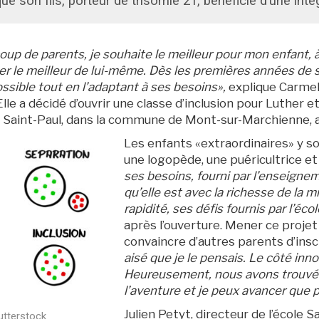
ue son fils, porteur de trisomie 21, bénéficie d’une inté
 de parents, je souhaite le meilleur pour mon enfant, à sa
cher le meilleur de lui-même. Dès les premières années de s
ossible tout en l’adaptant à ses besoins»,
explique Carmel
Elle a décidé d’ouvrir une classe d’inclusion pour Luther e
 Saint-Paul, dans la commune de Mont-sur-Marchienne, a 
Les enfants «extraordinaires» y so
une logopède, une puéricultrice et
ses besoins, fourni par l’enseignem
qu’elle est avec la richesse de la m
rapidité, ses défis fournis par l’éco
après l’ouverture. Mener ce projet
convaincre d’autres parents d’inscr
aisé que je le pensais.
Le côté innova
Heureusement, nous avons trouvé l
l’aventure
et je peux avancer que 
Julien Petyt, directeur de l’école S
utterstock