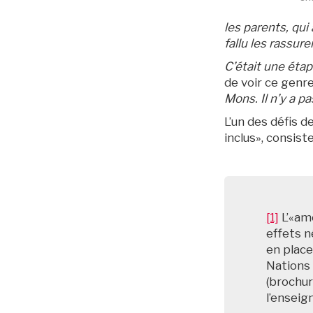
les parents, qui
fallu les rassur
C’était une étap
de voir ce genre 
Mons. Il n’y a p
L’un des défis d
inclus», consist
[1]
L’«am
effets n
en place
Nations 
(brochur
l’enseig