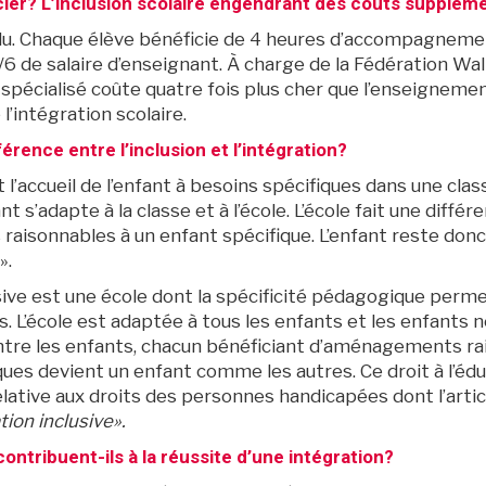
ancier? L’inclusion scolaire engendrant des coûts supplém
du. Chaque élève bénéficie de 4 heures d’accompagnemen
1/6 de salaire d’enseignant. À charge de la Fédération Wall
spécialisé coûte quatre fois plus cher que l’enseignement
’intégration scolaire.
férence entre l’inclusion et l’intégration?
t l’accueil de l’enfant à besoins spécifiques dans une cla
fant s’adapte à la classe et à l’école. L’école fait une di
isonnables à un enfant spécifique. L’enfant reste donc
».
ive est une école dont la spécificité pédagogique permet 
s. L’école est adaptée à tous les enfants et les enfants ne
ntre les enfants, chacun bénéficiant d’aménagements rai
ques devient un enfant comme les autres. Ce droit à l’éd
elative aux droits des personnes handicapées dont l’arti
ation inclusive».
ontribuent-ils à la réussite d’une intégration?