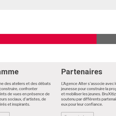
TICLE
ÉCÉDENT
ramme
Partenaires
 des ateliers et des débats
L'Agence Alter s'associe avec 
, construire, confronter
jeunesse pour construire la p
oints de vues en présence de
et mobiliser les jeunes. BruXiti
eurs sociaux, d'artistes, de
soutenu par différents partenai
irés et inspirants.
eux pour leur confiance.