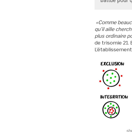
battue pour q
Archives
«Comme beaucoup
qu’il aille cher
plus ordinaire p
de trisomie 21. 
L’établissement
sh