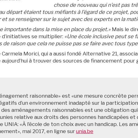
chose de nouveau qui n’est pas trè
 au départ étaient tous méfiants à l’égard de ce projet, p
er et se renseigner sur le sujet avec des experts en la mati
e importante dans la mise en place du projet.»
Mais le dir
d’initiatives se multiplier:
«Une école inclusive peut se fa
as de raison que cela ne puisse pas se faire avec tous type
e Carmela Morici, qui a aussi fondé Alternative 21, associ
e aujourd’hui à trouver des sources de financement pour g
énagement raisonnable» est «une mesure concrète permet
égatifs d’un environnement inadapté sur la participation
 des aménagements raisonnables est une obligation qui d
unies relative aux droits des personnes handicapées et de 
e UNIA: «À l’école de ton choix avec un handicap. Les 
nement», mai 2017, en ligne sur
unia.be