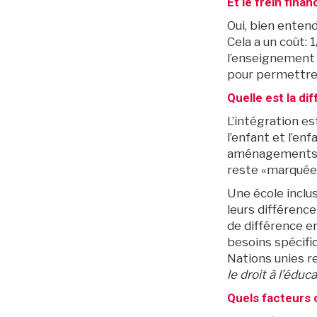
Et le frein fin
Oui, bien enten
Cela a un coût: 
l’enseignement 
pour permettre l
Quelle est la dif
L’intégration es
l’enfant et l’en
aménagements ra
reste «marquée
Une école inclus
leurs différence
de différence e
besoins spécifi
Nations unies r
le droit à l’éduc
Quels facteurs c