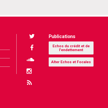
: Partenaires
Publications
Twitter
Echos du crédit et de
l'endettement
Facebook
Alter Echos et Focales
Soundcloud
Instagram
Flux
RSS