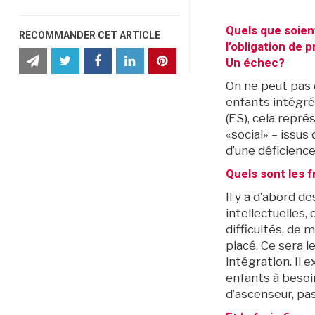
Quels que soien
RECOMMANDER CET ARTICLE
l’obligation de
partager
partager
Partager
partager
partager
partager
Un échec?
cet
cet
cet
cet
cet
cet
article
article
article
article
article
article
On ne peut pas d
par
sur
sur
sur
sur
sur
e-
Twitter
Facebook
Facebook
LinkedIn
Pinterest
enfants intégré
mail
(ES), cela repré
«social» – issus
d’une déficienc
Quels sont les f
Il y a d’abord de
intellectuelles
difficultés, de 
placé. Ce sera l
intégration. Il 
enfants à besoi
d’ascenseur, pa