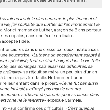
gration identique à celle des autres enfants.
voir qu’il soit le plus heureux, le plus épanoui et
a vie, j’ai souhaité que Luther ait l’environnement le
a Morici, maman de Luther, garçon de 5 ans porteur
t ses copains, dans une école ordinaire.
accepté l’idée.
nt encadrés dans une classe par deux institutrices,
 une éducatrice.
«Luther a un encadrement adapté à
ent spécialisé; tout en étant baigné dans la vie telle
ixité, des échanges mais aussi ses difficultés, sa
le ordinaire»
, se réjouit sa mère, un peu plus d’un an
 à bien n’a pas été facile. Notamment pour
ire leur enfant dans le projet.
«Ce ne fut pas aussi
nt, inclusif, a effr
ayé pas mal de parents.
e nombre suffisant de parents pour se lancer dans
personne ne le regrette»
, explique Carmela.
aint-Paul, confirme ces difficultés:
«C’est quelque