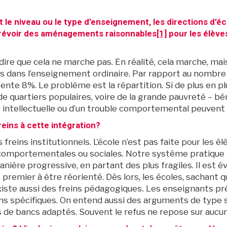
t le niveau ou le type d’enseignement, les directions d’é
 prévoir des aménagements raisonnables
[1]
pour les élèves
ire que cela ne marche pas. En réalité, cela marche, mais
s dans l’enseignement ordinaire. Par rapport au nombre 
sente 8%. Le problème est la répartition. Si de plus en 
 de quartiers populaires, voire de la grande pauvreté – bé
e intellectuelle ou d’un trouble comportemental peuvent 
reins à cette intégration?
s freins institutionnels. L’école n’est pas faite pour les é
, comportementales ou sociales. Notre système pratique l
manière progressive, en partant des plus fragiles. Il est 
e premier à être réorienté. Dès lors, les écoles, sachant 
existe aussi des freins pédagogiques
.
Les enseignants pré
ns spécifiques. On entend aussi des arguments de type s
s de bancs adaptés. Souvent le refus ne repose sur aucu