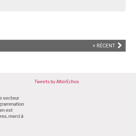
ARTICLE
+ RÉCENT
SUIVANT
Tweets by AlterEchos
le secteur
rogrammation
zen est
res, merci à