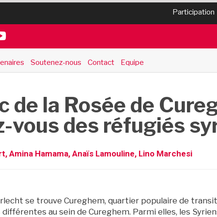
Participation
enaires
Soutenez-nous
Contact
Equipe
c de la Rosée de Cure
z-vous des réfugiés s
rt, Amina Hamama, Anaïs Lamouline, Lino Marchesi
erlecht se trouve Cureghem, quartier populaire de trans
s différentes au sein de Cureghem. Parmi elles, les Syri