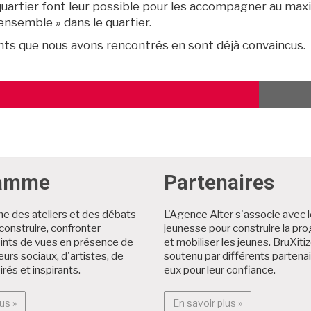
uartier font leur possible pour les accompagner au max
 ensemble » dans le quartier.
nts que nous avons rencontrés en sont déjà convaincus.
TICLE
ÉCÉDENT
ramme
Partenaires
 des ateliers et des débats
L'Agence Alter s'associe avec 
, construire, confronter
jeunesse pour construire la p
oints de vues en présence de
et mobiliser les jeunes. BruXiti
eurs sociaux, d'artistes, de
soutenu par différents partenai
irés et inspirants.
eux pour leur confiance.
En savoir plus : Programme
En savoir plus 
us »
En savoir plus »