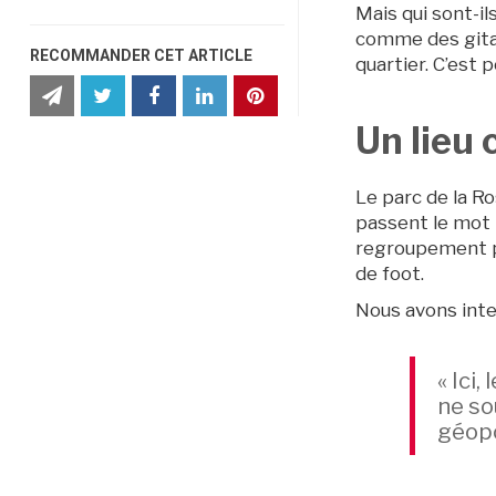
Mais qui sont-i
comme des gitans
RECOMMANDER CET ARTICLE
quartier. C’est
partager
partager
Partager
partager
partager
partager
cet
cet
cet
cet
cet
cet
article
article
article
article
article
article
Un lieu
par
sur
sur
sur
sur
sur
e-
Twitter
Facebook
Facebook
LinkedIn
Pinterest
mail
Le parc de la R
passent le mot p
regroupement po
de foot.
Nous avons inte
« Ici
ne so
géopol