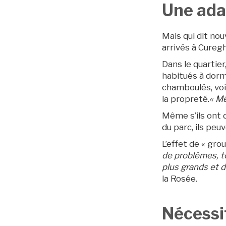
Une ada
Mais qui dit no
arrivés à Curegh
Dans le quartie
habitués à dorm
chamboulés, voi
la propreté.
« Mê
Même s’ils ont 
du parc, ils peu
L’effet de « gro
de problèmes, to
plus grands et d
la Rosée.
BruXitizen
Nécessi