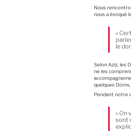
Nous rencontrons
nous a évoqué l
« Cer
parle
le do
Selon Aziz, les 
ne les comprenne
accompagnement 
Archives
quelques Doms, q
Pendant notre c
« On 
sont 
expli