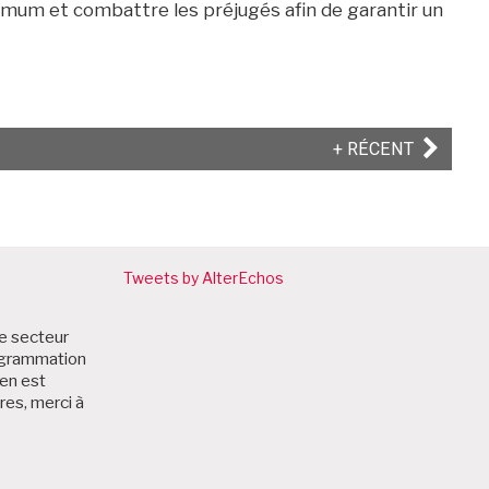
imum et combattre les préjugés afin de garantir un
ARTICLE
+ RÉCENT
SUIVANT
Tweets by AlterEchos
le secteur
rogrammation
zen est
res, merci à
: Partenaires