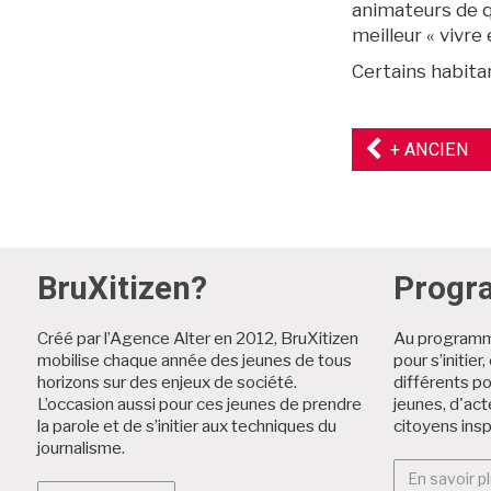
animateurs de q
meilleur « vivre
Certains habita
AR
+ ANCIEN
PR
BruXitizen?
Prog
Créé par l’Agence Alter en 2012, BruXitizen
Au programme
mobilise chaque année des jeunes de tous
pour s’initier
horizons sur des enjeux de société.
différents p
L’occasion aussi pour ces jeunes de prendre
jeunes, d'act
la parole et de s’initier aux techniques du
citoyens insp
journalisme.
En savoir pl