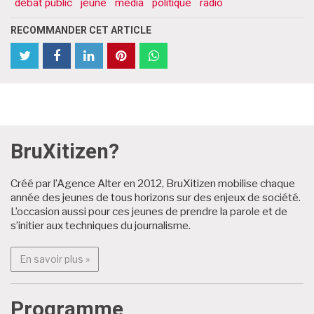
débat public
jeune
média
politique
radio
RECOMMANDER CET ARTICLE
partager
Partager
partager
partager
partager
partager
cet
cet
cet
cet
cet
cet
article
article
article
article
article
article
sur
sur
sur
sur
sur
sur
Twitter
Facebook
Facebook
LinkedIn
Pinterest
WhatsApp
BruXitizen?
Archives
Créé par l’Agence Alter en 2012, BruXitizen mobilise chaque
année des jeunes de tous horizons sur des enjeux de société.
L’occasion aussi pour ces jeunes de prendre la parole et de
s’initier aux techniques du journalisme.
En savoir plus : BruXitizen?
En savoir plus »
Programme