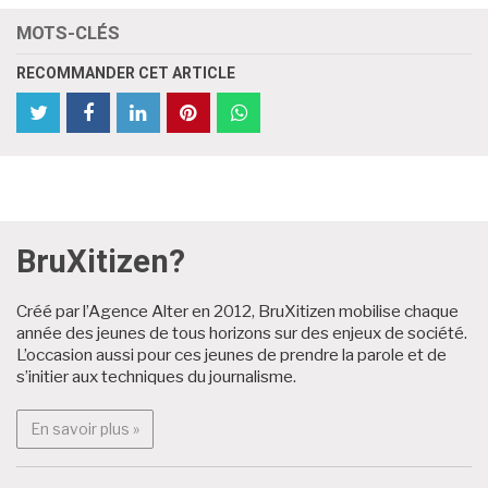
MOTS-CLÉS
RECOMMANDER CET ARTICLE
partager
Partager
partager
partager
partager
partager
cet
cet
cet
cet
cet
cet
article
article
article
article
article
article
sur
sur
sur
sur
sur
sur
Twitter
Facebook
Facebook
LinkedIn
Pinterest
WhatsApp
BruXitizen?
Archives
Créé par l’Agence Alter en 2012, BruXitizen mobilise chaque
année des jeunes de tous horizons sur des enjeux de société.
L’occasion aussi pour ces jeunes de prendre la parole et de
s’initier aux techniques du journalisme.
En savoir plus : BruXitizen?
En savoir plus »