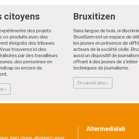
s citoyens
Bruxitizen
expérimente des projets
Sans langue de bois, ni discrimi
es co-produits avec des
Bruxitizen est un espace de dé
ent éloignés des tribunes
les jeunes en présence de diff
Vous trouverez ici des
acteurs de la société civile. Brux
éalisées par des travailleurs
aussi un dispositif de journalis
jeunes, des personnes en
offrant à des jeunes de s’initier
andicap ou encore de
techniques de journalisme.
ent.
En savoir plus :
En savoir plus »
En savoir plus : Projets citoyens
us »
Altermedialab
itique, lisez-nous, abonnez-vous