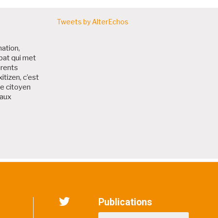
Tweets by AlterEchos
nation,
bat qui met
érents
itizen, c’est
me citoyen
 aux
 Bruxitizen
Publications
Twitter