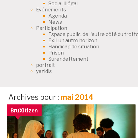
Social Illégal
Evénements
Agenda
News
Participation
Espace public, de l'autre côté du trotto
Exil, un autre horizon
Handicap de situation
Prison
Surendettement
portrait
yezidis
Archives pour :
mai 2014
BruXitizen