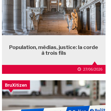
Population, médias, justice: la corde
à trois fils
27/06/2026
BruXitizen