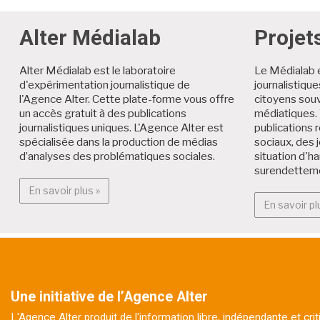
Alter Médialab
Projet
Alter Médialab est le laboratoire
Le Médialab 
d'expérimentation journalistique de
journalistiqu
l'Agence Alter. Cette plate-forme vous offre
citoyens souv
un accès gratuit à des publications
médiatiques. 
journalistiques uniques. L'Agence Alter est
publications r
spécialisée dans la production de médias
sociaux, des 
d’analyses des problématiques sociales.
situation d'h
surendettem
En savoir plus : Alter Médialab
En savoir plus »
En savoir pl
Une initiative de l’Agence Alter
L'Agence Alter produit de l'information libre, indépendante et cr