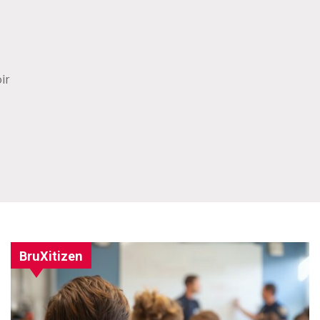
ir
BruXitizen