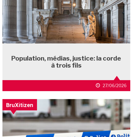
Population, médias, justice: la corde
à trois fils
27/06/2026
BruXitizen