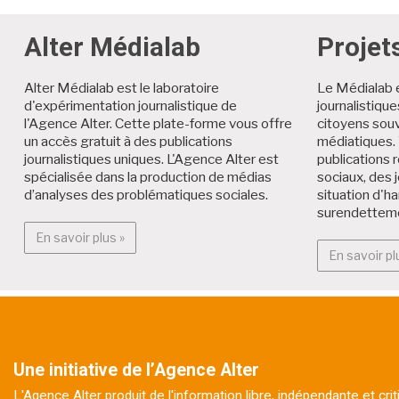
Alter Médialab
Projet
Alter Médialab est le laboratoire
Le Médialab 
d'expérimentation journalistique de
journalistiqu
l'Agence Alter. Cette plate-forme vous offre
citoyens souv
un accès gratuit à des publications
médiatiques. 
journalistiques uniques. L'Agence Alter est
publications r
spécialisée dans la production de médias
sociaux, des 
d’analyses des problématiques sociales.
situation d'h
surendettem
En savoir plus : Alter Médialab
En savoir plus »
En savoir pl
Une initiative de l’Agence Alter
L'Agence Alter produit de l'information libre, indépendante et cr