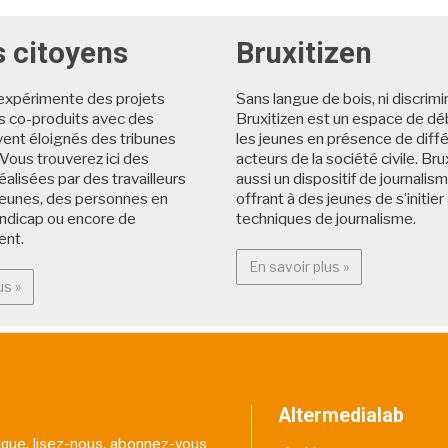
s citoyens
Bruxitizen
expérimente des projets
Sans langue de bois, ni discrimi
es co-produits avec des
Bruxitizen est un espace de dé
ent éloignés des tribunes
les jeunes en présence de diff
Vous trouverez ici des
acteurs de la société civile. Brux
éalisées par des travailleurs
aussi un dispositif de journalis
jeunes, des personnes en
offrant à des jeunes de s’initier
andicap ou encore de
techniques de journalisme.
ent.
En savoir plus :
En savoir plus »
En savoir plus : Projets citoyens
us »
Altermedialab
itique, lisez-nous, abonnez-vous