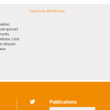
Tweets by AlterEchos
nation,
bat qui met
érents
itizen, c’est
me citoyen
 aux
 Bruxitizen
Publications
Twitter