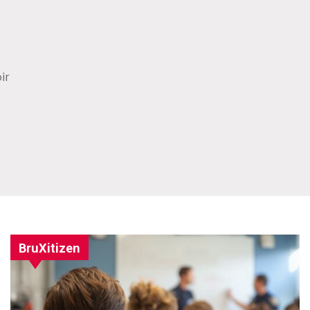
ir
BruXitizen