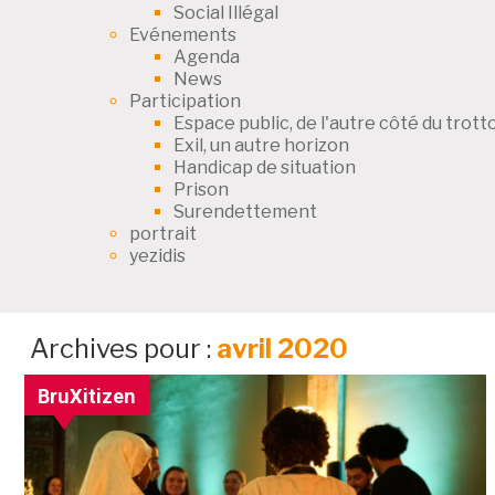
Social Illégal
Evénements
Agenda
News
Participation
Espace public, de l'autre côté du trotto
Exil, un autre horizon
Handicap de situation
Prison
Surendettement
portrait
yezidis
Archives pour :
avril 2020
BruXitizen